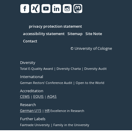
Facebook
Xing
Youtube
Linked
Instagram
in
Serivce
privacy protection statement
accessibility statement
Sitemap
Site Note
Contact
© University of Cologne
Diversity
Total E-Quality Award
Diversity Charta
Diversity Audit
International
German Rectors' Conference Audit
Open to the World
Accreditation
CEMS
EQUIS
AQAS
Research
German U15
HR
Excellence in Research
Further Labels
Fairtrade University
Family in the University