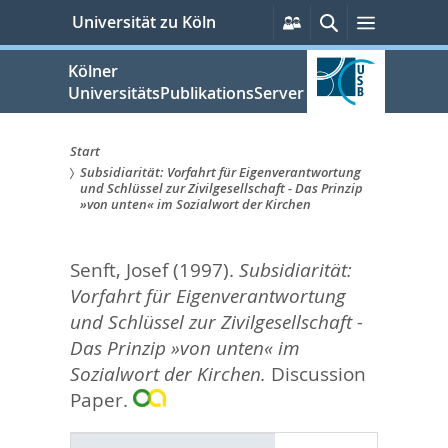
zum
Persönliche
Suche
Menü
Universität zu Köln
Services
Inhalt
springen
Kölner
UniversitätsPublikationsServer
Start
Subsidiarität: Vorfahrt für Eigenverantwortung
Sie
und Schlüssel zur Zivilgesellschaft - Das Prinzip
»von unten« im Sozialwort der Kirchen
sind
hier:
Senft, Josef
(1997).
Subsidiarität:
Vorfahrt für Eigenverantwortung
und Schlüssel zur Zivilgesellschaft -
Das Prinzip »von unten« im
Sozialwort der Kirchen.
Discussion
Paper.