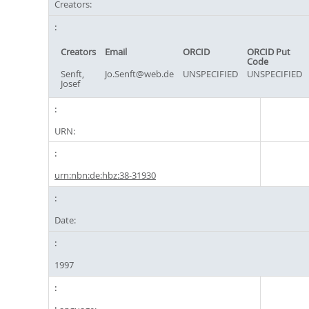
Creators:
Creators
Email
ORCID
ORCID Put
Code
Senft,
Jo.Senft@web.de
UNSPECIFIED
UNSPECIFIED
Josef
URN:
urn:nbn:de:hbz:38-31930
Date:
1997