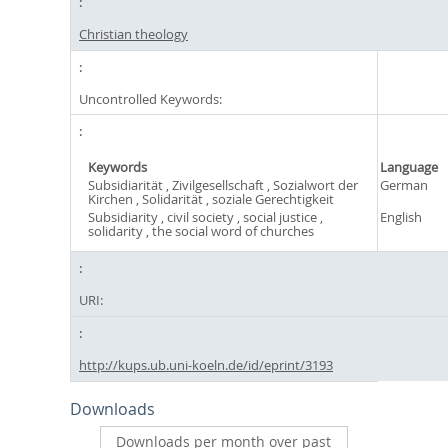
Christian theology
Uncontrolled Keywords:
Keywords
Language
Subsidiarität , Zivilgesellschaft , Sozialwort der
German
Kirchen , Solidarität , soziale Gerechtigkeit
Subsidiarity , civil society , social justice ,
English
solidarity , the social word of churches
URI:
http://kups.ub.uni-koeln.de/id/eprint/3193
Downloads
Downloads per month over past