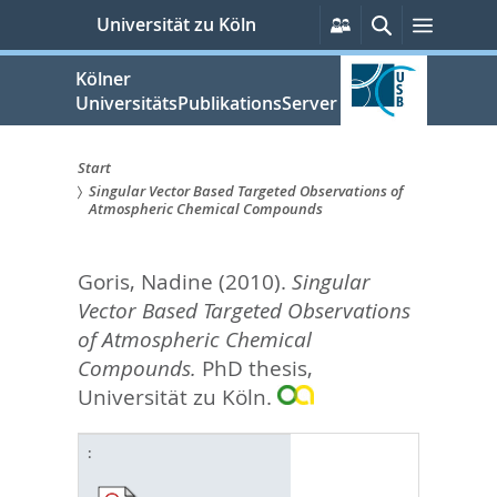
zum
Persönliche
Suche
Menü
Universität zu Köln
Services
Inhalt
springen
Kölner
UniversitätsPublikationsServer
Start
Singular Vector Based Targeted Observations of
Sie
Atmospheric Chemical Compounds
sind
Goris, Nadine
(2010).
Singular
hier:
Vector Based Targeted Observations
of Atmospheric Chemical
Compounds.
PhD thesis,
Universität zu Köln.