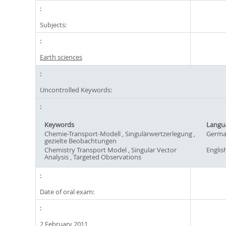
Subjects:
Earth sciences
Uncontrolled Keywords:
Keywords
Langu
Chemie-Transport-Modell , Singulärwertzerlegung ,
Germ
gezielte Beobachtungen
Chemistry Transport Model , Singular Vector
Englis
Analysis , Targeted Observations
Date of oral exam:
2 February 2011