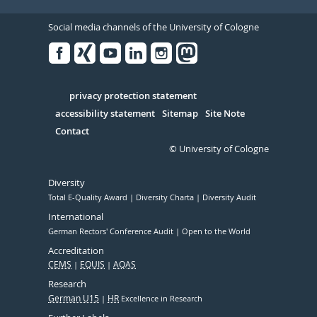
Social media channels of the University of Cologne
Facebook
Xing
Youtube
Linked
Instagram
in
Serivce
privacy protection statement
accessibility statement
Sitemap
Site Note
Contact
© University of Cologne
Diversity
Total E-Quality Award
Diversity Charta
Diversity Audit
International
German Rectors' Conference Audit
Open to the World
Accreditation
CEMS
EQUIS
AQAS
Research
German U15
HR
Excellence in Research