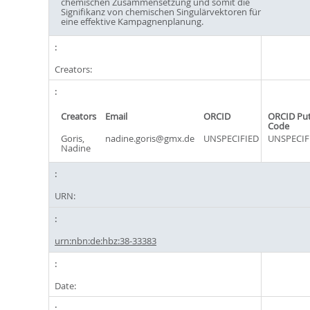
chemischen Zusammensetzung und somit die
Signifikanz von chemischen Singulärvektoren für
eine effektive Kampagnenplanung.
Creators:
Creators
Email
ORCID
ORCID Pu
Code
Goris,
nadine.goris@gmx.de
UNSPECIFIED
UNSPECIF
Nadine
URN:
urn:nbn:de:hbz:38-33383
Date: