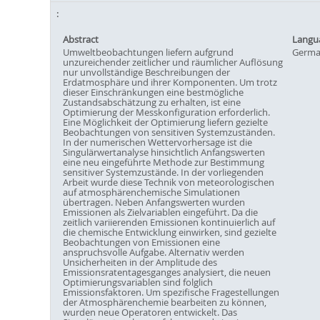
Abstract
Langu
Umweltbeobachtungen liefern aufgrund
Germ
unzureichender zeitlicher und räumlicher Auflösung
nur unvollständige Beschreibungen der
Erdatmosphäre und ihrer Komponenten. Um trotz
dieser Einschränkungen eine bestmögliche
Zustandsabschätzung zu erhalten, ist eine
Optimierung der Messkonfiguration erforderlich.
Eine Möglichkeit der Optimierung liefern gezielte
Beobachtungen von sensitiven Systemzuständen.
In der numerischen Wettervorhersage ist die
Singulärwertanalyse hinsichtlich Anfangswerten
eine neu eingeführte Methode zur Bestimmung
sensitiver Systemzustände. In der vorliegenden
Arbeit wurde diese Technik von meteorologischen
auf atmosphärenchemische Simulationen
übertragen. Neben Anfangswerten wurden
Emissionen als Zielvariablen eingeführt. Da die
zeitlich variierenden Emissionen kontinuierlich auf
die chemische Entwicklung einwirken, sind gezielte
Beobachtungen von Emissionen eine
anspruchsvolle Aufgabe. Alternativ werden
Unsicherheiten in der Amplitude des
Emissionsratentagesganges analysiert, die neuen
Optimierungsvariablen sind folglich
Emissionsfaktoren. Um spezifische Fragestellungen
der Atmosphärenchemie bearbeiten zu können,
wurden neue Operatoren entwickelt. Das