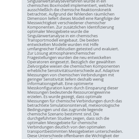
Singulärwertanalyseverfahren wurde in ein
chemisches Boxmodell implementiert, welches
ausschließlich die chemische Reaktionskinetik
betrachtet. Aufgrund der fehlenden räumlichen
Dimension liefert dieses Modell eine Rangfolge der
Messwichtigkeit verschiedener chemischer
Komponenten. Zur zusätzlichen Identifizierung
optimaler Messgebiete wurde die
Singulärwertanalyse in ein chemisches
Transportmodell eingebaut. Die beiden
entwickelten Modelle wurden mit Hilfe
umfangreicher Fallstudien getested und evaluiert.
Zur Lösung atmosphärenchemischer
Fragestellungen wurden die neu entwickelten
Operatoren eingesetzt. Bezüglich der gewählten
Zielvorgabe wiesen die chemischen Komponenten
erhebliche Sensitivitätsunterschiede auf. Adaptive
Messungen von chemischen Verbindungen mit
geringer Sensitivität liefern deshalb wenig
Informationsgehalt. Eine optimierte
Messkonfiguration kann durch Einsparung dieser
Messungen bedeutende Ressourcengewinne
erzielen. Es wurde gezeigt, dass optimale
Messungen für chemische Verbindungen durch das
betrachtete Simulationsintervall, meteorologische
Bedingungen und das zugrunde liegende
chemische Szenario bestimmt sind. Die
durchgeführten Studien zeigen, dass sich die
optimalen Messgebiete für chemische
Verbindungen deutlich von den optimalen
transportbestimmten Messgebieten unterscheiden.
Diese Unterschiede offenbaren die Wichtigkeit der