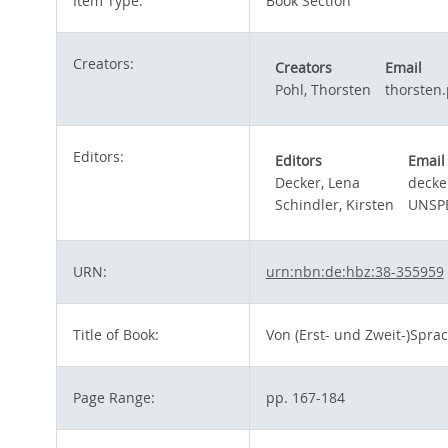
Item Type:
Book Section
Creators:
Creators
Email
Pohl, Thorsten
thorsten
Editors:
Editors
Email
Decker, Lena
decke
Schindler, Kirsten
UNSPE
URN:
urn:nbn:de:hbz:38-355959
Title of Book:
Von (Erst- und Zweit-)Spr
Page Range:
pp. 167-184