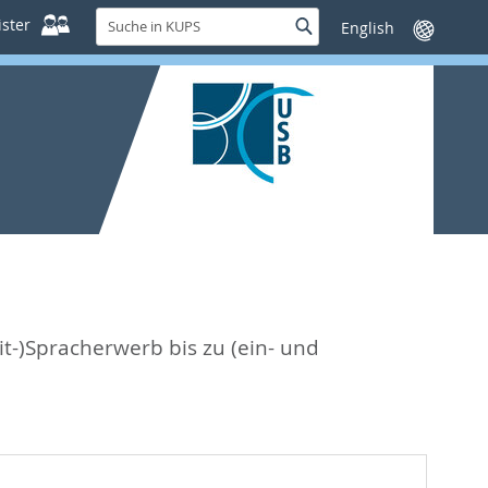
Suche
ster
Suche
Sprache
in
wechseln
KUPS
it-)Spracherwerb bis zu (ein- und