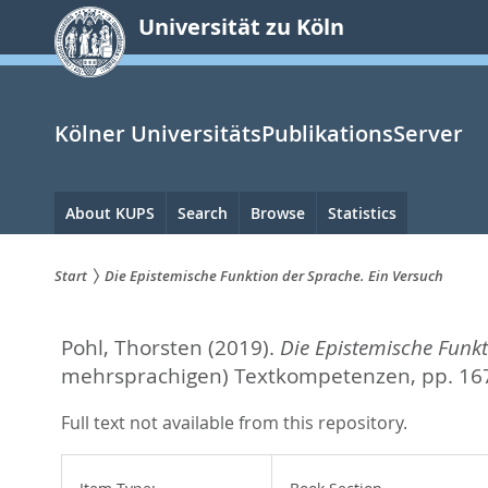
zum
Universität zu Köln
Inhalt
springen
Kölner UniversitätsPublikationsServer
Hauptnavigation
About KUPS
Search
Browse
Statistics
Start
Die Epistemische Funktion der Sprache. Ein Versuch
Sie
Pohl, Thorsten
(2019).
Die Epistemische Funkt
sind
mehrsprachigen) Textkompetenzen,
pp. 16
hier:
Full text not available from this repository.