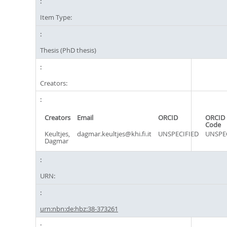
Item Type:
Thesis (PhD thesis)
Creators:
Creators
Email
ORCID
ORCID 
Code
Keultjes,
dagmar.keultjes@khi.fi.it
UNSPECIFIED
UNSPE
Dagmar
URN:
urn:nbn:de:hbz:38-373261