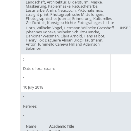
Landschaft, Architektur, Bildersturm, Maske,
Maskierung, Papiermaske, Retuschefarbe,
Lasurfarbe, Anilin, Neuccocin, Piktorialismus,
straight print, Photographische Mitteilungen,
Photographisches Journal, Erinnerung, Kulturelles
Gedächtnis, Kunstgeschichte, Fotografiegeschichte
Horn, Willhelm Vogel, Hermann Willhelm Grasshoff,
UNSPE
Johannes Kopske, Wilhelm Schultz-Hencke,
Dankmar Weisman, Clara Arnold, Hans Talbot,
Henry Fox Daguerre Alinari Brogi Hautmann,
Anton Tuminello Caneva Hill and Adamson
Salomon
Date of oral exam:
10 July 2018
Referee:
Name
Academic Title