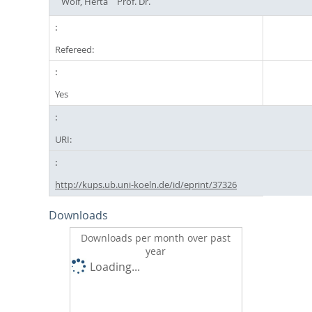
Wolf, Herta
Prof. Dr.
Refereed:
Yes
URI:
http://kups.ub.uni-koeln.de/id/eprint/37326
Downloads
Downloads per month over past
year
Loading...