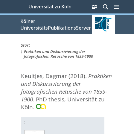
zum
Persönliche
Suche
Menü
Universität zu Köln
Services
Inhalt
springen
Kölner
UniversitätsPublikationsServer
Start
Praktiken und Diskursivierung der
Sie
fotografischen Retusche von 1839-1900
sind
Keultjes, Dagmar
(2018).
Praktiken
hier:
und Diskursivierung der
fotografischen Retusche von 1839-
1900.
PhD thesis, Universität zu
Köln.