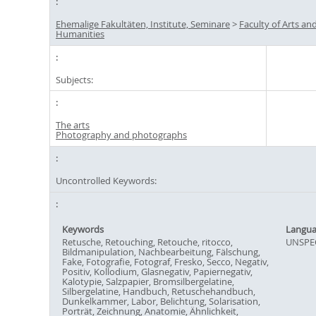
Ehemalige Fakultäten, Institute, Seminare
>
Faculty of Arts an
Humanities
Subjects:
The arts
Photography and photographs
Uncontrolled Keywords:
Keywords
Langu
Retusche, Retouching, Retouche, ritocco,
UNSPE
Bildmanipulation, Nachbearbeitung, Fälschung,
Fake, Fotografie, Fotograf, Fresko, Secco, Negativ,
Positiv, Kollodium, Glasnegativ, Papiernegativ,
Kalotypie, Salzpapier, Bromsilbergelatine,
Silbergelatine, Handbuch, Retuschehandbuch,
Dunkelkammer, Labor, Belichtung, Solarisation,
Porträt, Zeichnung, Anatomie, Ähnlichkeit,