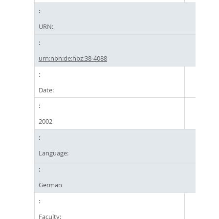
URN:
urn:nbn:de:hbz:38-4088
Date:
2002
Language:
German
Faculty: