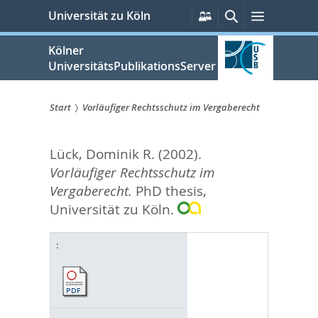
zum
Persönliche
Suche
Menü
Universität zu Köln
Services
Inhalt
springen
Kölner
UniversitätsPublikationsServer
Start
Vorläufiger Rechtsschutz im Vergaberecht
Sie
Lück, Dominik R.
(2002).
sind
Vorläufiger Rechtsschutz im
hier:
Vergaberecht.
PhD thesis,
Universität zu Köln.