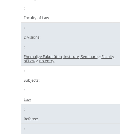
Faculty of Law
Divisions:
Ehemalige Fakultäten, Institute, Seminare
>
Faculty
of Law
>
no entry
Subjects:
Law
Referee: