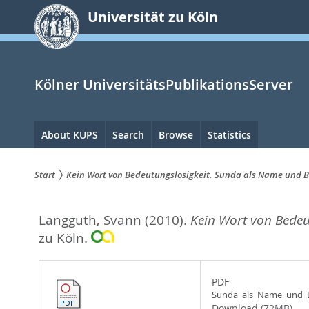
zum
Universität zu Köln
Inhalt
springen
Kölner UniversitätsPublikationsServer
Hauptnavigation
About KUPS
Search
Browse
Statistics
Start
Kein Wort von Bedeutungslosigkeit. Sunda als Name und Be
Sie
Langguth, Svann
(2010).
Kein Wort von Bedeut
sind
zu Köln.
hier:
PDF
Sunda_als_Name_und_Be
Download (72MB)