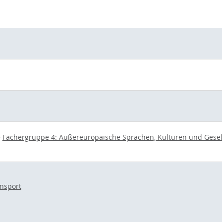
>
Fächergruppe 4: Außereuropäische Sprachen, Kulturen und Gesel
nsport