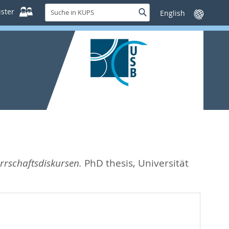
Suche
ster
Suche
Sprache
in
wechseln
KUPS
rrschaftsdiskursen.
PhD thesis, Universität