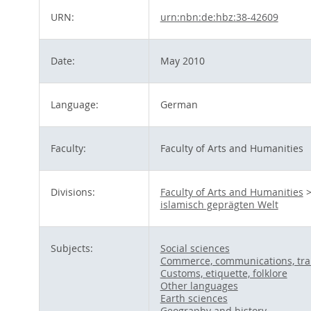
URN:
urn:nbn:de:hbz:38-42609
Date:
May 2010
Language:
German
Faculty:
Faculty of Arts and Humanities
Divisions:
Faculty of Arts and Humanities
islamisch geprägten Welt
Subjects:
Social sciences
Commerce, communications, tra
Customs, etiquette, folklore
Other languages
Earth sciences
Geography and history