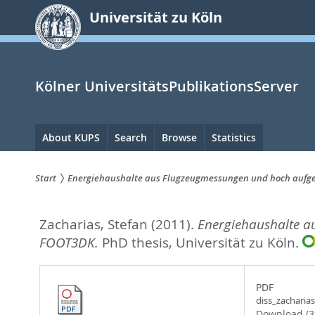
zum
Universität zu Köln
Inhalt
springen
Kölner UniversitätsPublikationsServer
Hauptnavigation
About KUPS
Search
Browse
Statistics
Start
Energiehaushalte aus Flugzeugmessungen und hoch aufge
Sie
Zacharias, Stefan
(2011).
Energiehaushalte a
sind
FOOT3DK.
PhD thesis, Universität zu Köln.
hier:
PDF
diss_zacharias
Download (