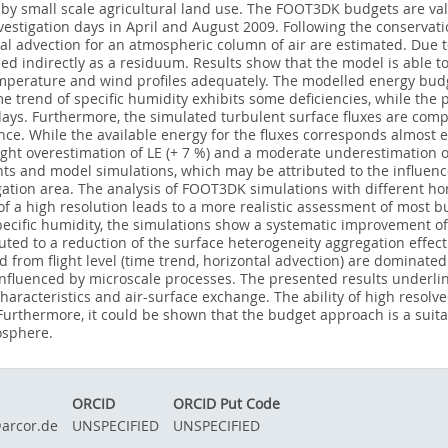
 by small scale agricultural land use. The FOOT3DK budgets are va
stigation days in April and August 2009. Following the conservati
al advection for an atmospheric column of air are estimated. Due to 
sed indirectly as a residuum. Results show that the model is able to
mperature and wind profiles adequately. The modelled energy bud
e trend of specific humidity exhibits some deficiencies, while the
n days. Furthermore, the simulated turbulent surface fluxes are com
ence. While the available energy for the fluxes corresponds almost ex
light overestimation of LE (+ 7 %) and a moderate underestimation o
ts and model simulations, which may be attributed to the influence
igation area. The analysis of FOOT3DK simulations with different ho
f a high resolution leads to a more realistic assessment of most 
pecific humidity, the simulations show a systematic improvement o
uted to a reduction of the surface heterogeneity aggregation effect.
d from flight level (time trend, horizontal advection) are dominate
influenced by microscale processes. The presented results underli
haracteristics and air-surface exchange. The ability of high resolv
rthermore, it could be shown that the budget approach is a suitabl
osphere.
ORCID
ORCID Put Code
arcor.de
UNSPECIFIED
UNSPECIFIED