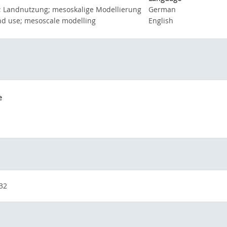
e; Landnutzung; mesoskalige Modellierung
German
and use; mesoscale modelling
English
e
32