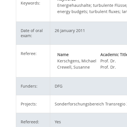
Keywords:
Energiehaushalte; turbulente Flüss
energy budgets; turbulent fluxes; l
Date of oral
26 January 2011
exam:
Referee:
Name
Academic Titl
Kerschgens, Michael
Prof. Dr.
Crewell, Susanne
Prof. Dr.
Funders:
DFG
Projects:
Sonderforschungsbereich Transregio 
Refereed:
Yes