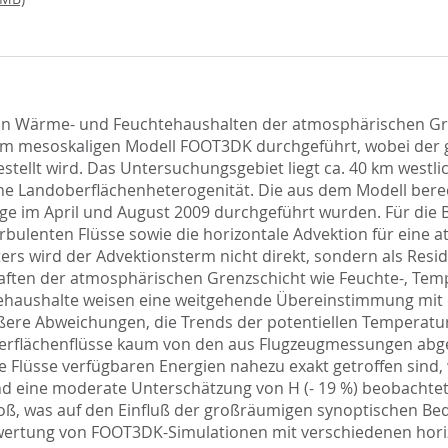
g von Wärme- und Feuchtehaushalten der atmosphärischen G
dem mesoskaligen Modell FOOT3DK durchgeführt, wobei der
stellt wird. Das Untersuchungsgebiet liegt ca. 40 km westl
hohe Landoberflächenheterogenität. Die aus dem Modell be
age im April und August 2009 durchgeführt wurden. Für die
 turbulenten Flüsse sowie die horizontale Advektion für eine
ers wird der Advektionsterm nicht direkt, sondern als Res
aften der atmosphärischen Grenzschicht wie Feuchte-, Temp
giehaushalte weisen eine weitgehende Übereinstimmung mit d
ere Abweichungen, die Trends der potentiellen Temperatur s
berflächenflüsse kaum von den aus Flugzeugmessungen abge
e Flüsse verfügbaren Energien nahezu exakt getroffen sind, w
nd eine moderate Unterschätzung von H (- 19 %) beobachtet
roß, was auf den Einfluß der großräumigen synoptischen B
wertung von FOOT3DK-Simulationen mit verschiedenen hori