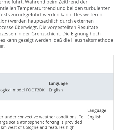
terme führt. Während beim Zeittrend der
entiellen Temperaturtrend und bei den turbulenten
fekts zurückgeführt werden kann. Des weiteren
ktion) werden hauptsächlich durch externen
zesse überwiegt. Die vorgestellten Resultate
zessen in der Grenzschicht. Die Eignung hoch
d es kann gezeigt werden, daß die Haushaltsmethode
lt.
Language
ological model FOOT3DK
English
Language
er under convective weather conditions. To
English
rge scale atmospheric forcing is provided
0 km west of Cologne and features high