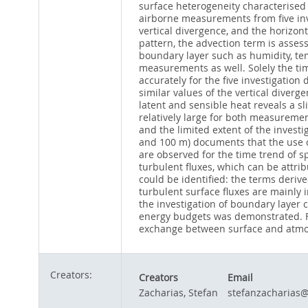
surface heterogeneity characterised
airborne measurements from five inve
vertical divergence, and the horizont
pattern, the advection term is asses
boundary layer such as humidity, te
measurements as well. Solely the tim
accurately for the five investigatio
similar values of the vertical diverg
latent and sensible heat reveals a s
relatively large for both measuremen
and the limited extent of the invest
and 100 m) documents that the use o
are observed for the time trend of s
turbulent fluxes, which can be attrib
could be identified: the terms derive
turbulent surface fluxes are mainly 
the investigation of boundary layer c
energy budgets was demonstrated. Fu
exchange between surface and atm
Creators:
Creators
Email
Zacharias, Stefan
stefanzacharias@