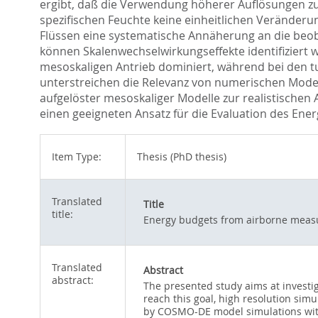
ergibt, daß die Verwendung höherer Auflösungen zu
spezifischen Feuchte keine einheitlichen Veränderu
Flüssen eine systematische Annäherung an die beob
können Skalenwechselwirkungseffekte identifiziert 
mesoskaligen Antrieb dominiert, während bei den tu
unterstreichen die Relevanz von numerischen Model
aufgelöster mesoskaliger Modelle zur realistische
einen geeigneten Ansatz für die Evaluation des Ene
Item Type:
Thesis (PhD thesis)
Translated
Title
title:
Energy budgets from airborne meas
Translated
Abstract
abstract:
The presented study aims at investi
reach this goal, high resolution si
by COSMO-DE model simulations with 