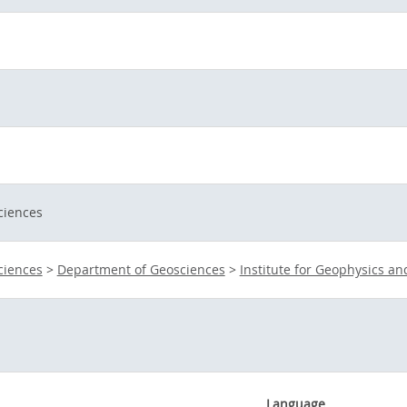
ciences
ciences
>
Department of Geosciences
>
Institute for Geophysics a
Language