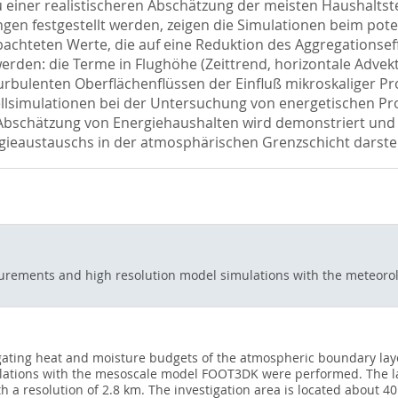
 einer realistischeren Abschätzung der meisten Haushalts
ngen festgestellt werden, zeigen die Simulationen beim pot
achteten Werte, die auf eine Reduktion des Aggregationsef
werden: die Terme in Flughöhe (Zeittrend, horizontale Adve
rbulenten Oberflächenflüssen der Einfluß mikroskaliger Pro
lsimulationen bei der Untersuchung von energetischen Pro
n Abschätzung von Energiehaushalten wird demonstriert un
rgieaustauschs in der atmosphärischen Grenzschicht darstel
urements and high resolution model simulations with the meteor
gating heat and moisture budgets of the atmospheric boundary lay
mulations with the mesoscale model FOOT3DK were performed. The la
a resolution of 2.8 km. The investigation area is located about 4