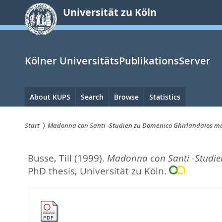
zum
Universität zu Köln
Inhalt
springen
Kölner UniversitätsPublikationsServer
Hauptnavigation
About KUPS
Search
Browse
Statistics
Start
Madonna con Santi -Studien zu Domenico Ghirlandaios mar
Sie
Busse, Till
(1999).
Madonna con Santi -Studien
sind
PhD thesis, Universität zu Köln.
hier: