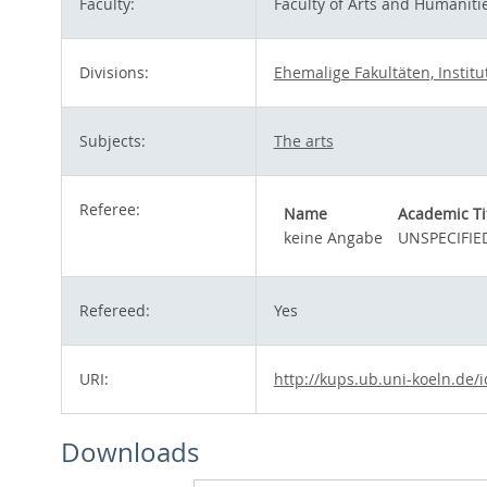
Faculty:
Faculty of Arts and Humaniti
Divisions:
Ehemalige Fakultäten, Instit
Subjects:
The arts
Referee:
Name
Academic Ti
keine Angabe
UNSPECIFIE
Refereed:
Yes
URI:
http://kups.ub.uni-koeln.de/i
Downloads