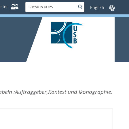
Suche
ster
Suche
Sprache
in
wechseln
KUPS
beln :Auftraggeber,Kontext und Ikonographie.