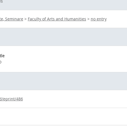
es
ute, Seminare
>
Faculty of Arts and Humanities
>
no entry
tle
D
d/eprint/486