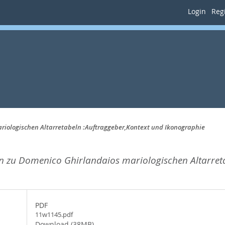
Login
Regi
iologischen Altarretabeln :Auftraggeber,Kontext und Ikonographie
 zu Domenico Ghirlandaios mariologischen Altarreta
PDF
11w1145.pdf
Download (38MB)