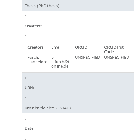
Thesis (PhD thesis)
Creators:
Creators
Email
ORCID
ORCID Put
Code
Furch,
b-
UNSPECIFIED
UNSPECIFIED
Hannelore
h.furch@t-
online.de
URN:
urn:nbn:de:hbz:38-50473
Date: