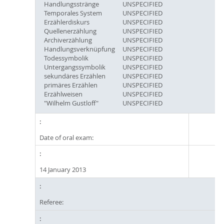
Handlungsstränge
UNSPECIFIED
Temporales System
UNSPECIFIED
Erzählerdiskurs
UNSPECIFIED
Quellenerzählung
UNSPECIFIED
Archiverzählung
UNSPECIFIED
Handlungsverknüpfung
UNSPECIFIED
Todessymbolik
UNSPECIFIED
Untergangssymbolik
UNSPECIFIED
sekundäres Erzählen
UNSPECIFIED
primäres Erzählen
UNSPECIFIED
Erzählweisen
UNSPECIFIED
"Wilhelm Gustloff"
UNSPECIFIED
Date of oral exam:
14 January 2013
Referee: