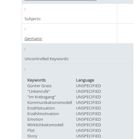
Subjects:
Germanic
Uncontrolled Keywords:
Keywords
Language
Günter Grass
UNSPECIFIED
"Unkenrufe"
UNSPECIFIED
"Im Krebsgang"
UNSPECIFIED
Kommunikationsmodell
UNSPECIFIED
Erzählsituation
UNSPECIFIED
Erzählmotivation
UNSPECIFIED
Emotion
UNSPECIFIED
Wirklichkeitsmodell
UNSPECIFIED
Plot
UNSPECIFIED
Story
UNSPECIFIED