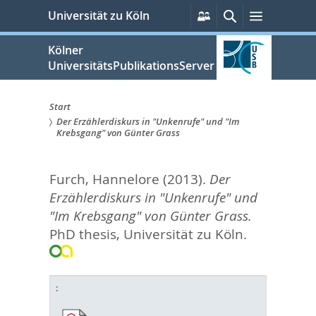
zum
Persönliche
Suche
Menü
Universität zu Köln
Services
Inhalt
springen
Kölner
UniversitätsPublikationsServer
Start
Der Erzählerdiskurs in "Unkenrufe" und "Im
Sie
Krebsgang" von Günter Grass
sind
Furch, Hannelore
(2013).
Der
hier:
Erzählerdiskurs in "Unkenrufe" und
"Im Krebsgang" von Günter Grass.
PhD thesis, Universität zu Köln.