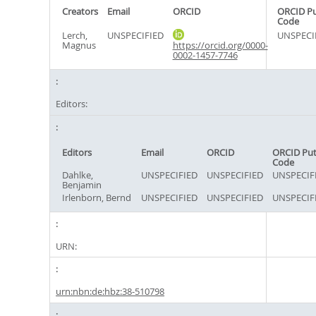
Creators
Email
ORCID
ORCID P
Code
Lerch,
UNSPECIFIED
UNSPECI
Magnus
https://orcid.org/0000-
0002-1457-7746
Editors:
Editors
Email
ORCID
ORCID Pu
Code
Dahlke,
UNSPECIFIED
UNSPECIFIED
UNSPECIF
Benjamin
Irlenborn, Bernd
UNSPECIFIED
UNSPECIFIED
UNSPECIF
URN:
urn:nbn:de:hbz:38-510798