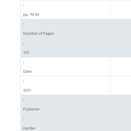
pp. 70-94
Number of Pages:
255
Date:
2021
Publisher:
Herder