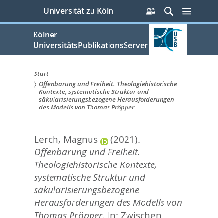
zum
Persönliche
Suche
Menü
Universität zu Köln
Services
Inhalt
springen
Kölner
UniversitätsPublikationsServer
Start
Offenbarung und Freiheit. Theologiehistorische
Sie
Kontexte, systematische Struktur und
säkularisierungsbezogene Herausforderungen
sind
des Modells von Thomas Pröpper
hier:
Lerch, Magnus
(2021).
Offenbarung und Freiheit.
Theologiehistorische Kontexte,
systematische Struktur und
säkularisierungsbezogene
Herausforderungen des Modells von
Thomas Pröpper.
In:
Zwischen