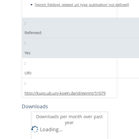
['eprint_fieldopt_related_url_type_publication' not defined]
Refereed:
Yes
URI:
http://kups.ub.uni-koeln.de/id/eprint/51079
Downloads
Downloads per month over past
year
Loading...