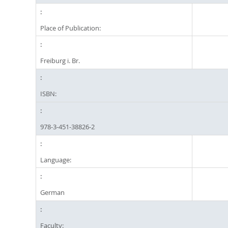
Place of Publication:
Freiburg i. Br.
ISBN:
978-3-451-38826-2
Language:
German
Faculty: