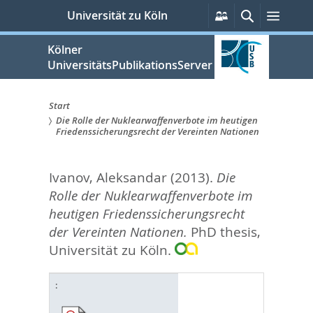
zum
Persönliche
Suche
Menü
Universität zu Köln
Services
Inhalt
springen
Kölner
UniversitätsPublikationsServer
Start
Die Rolle der Nuklearwaffenverbote im heutigen
Sie
Friedenssicherungsrecht der Vereinten Nationen
sind
Ivanov, Aleksandar
(2013).
Die
hier:
Rolle der Nuklearwaffenverbote im
heutigen Friedenssicherungsrecht
der Vereinten Nationen.
PhD thesis,
Universität zu Köln.