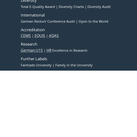
Diversity
Total E-Quality Award
Diversity Charta
Diversity Audit
International
German Rectors' Conference Audit
Open to the World
Accreditation
CEMS
EQUIS
AQAS
Research
German U15
HR
Excellence in Research
Further Labels
Fairtrade University
Family in the University