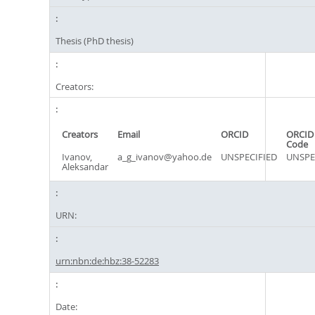
Thesis (PhD thesis)
Creators:
Creators
Email
ORCID
ORCID
Code
Ivanov,
a_g_ivanov@yahoo.de
UNSPECIFIED
UNSPE
Aleksandar
URN:
urn:nbn:de:hbz:38-52283
Date: