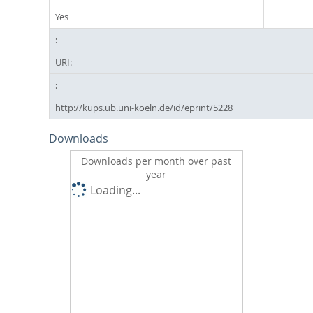
Yes
URI:
http://kups.ub.uni-koeln.de/id/eprint/5228
Downloads
Downloads per month over past
year
Loading...