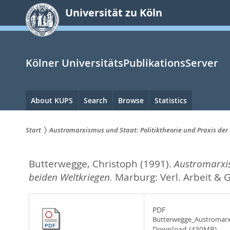
zum
Universität zu Köln
Inhalt
springen
Kölner UniversitätsPublikationsServer
Hauptnavigation
About KUPS
Search
Browse
Statistics
Start
Austromarxismus und Staat: Politiktheorie und Praxis der
Sie
Butterwegge, Christoph
(1991).
Austromarxis
sind
beiden Weltkriegen.
Marburg: Verl. Arbeit & 
hier:
PDF
Butterwegge_Austromar
Download (430MB)