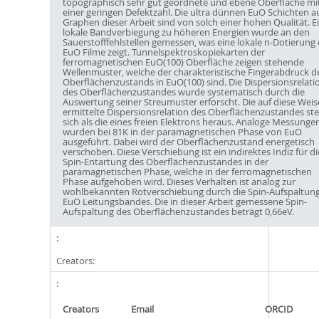
topographisch sehr gut geordnete und ebene Oberfläche mi
einer geringen Defektzahl. Die ultra dünnen EuO Schichten a
Graphen dieser Arbeit sind von solch einer hohen Qualität. E
lokale Bandverbiegung zu höheren Energien wurde an den
Sauerstofffehlstellen gemessen, was eine lokale n-Dotierung 
EuO Filme zeigt. Tunnelspektroskopiekarten der
ferromagnetischen EuO(100) Oberfläche zeigen stehende
Wellenmuster, welche der charakteristische Fingerabdruck d
Oberflächenzustands in EuO(100) sind. Die Dispersionsrelati
des Oberflächenzustandes wurde systematisch durch die
Auswertung seiner Streumuster erforscht. Die auf diese Weis
ermittelte Dispersionsrelation des Oberflächenzustandes stel
sich als die eines freien Elektrons heraus. Analoge Messunge
wurden bei 81K in der paramagnetischen Phase von EuO
ausgeführt. Dabei wird der Oberflächenzustand energetisch
verschoben. Diese Verschiebung ist ein indirektes Indiz für di
Spin-Entartung des Oberflächenzustandes in der
paramagnetischen Phase, welche in der ferromagnetischen
Phase aufgehoben wird. Dieses Verhalten ist analog zur
wohlbekannten Rotverschiebung durch die Spin-Aufspaltung
EuO Leitungsbandes. Die in dieser Arbeit gemessene Spin-
Aufspaltung des Oberflächenzustandes beträgt 0,66eV.
Creators:
Creators
Email
ORCID