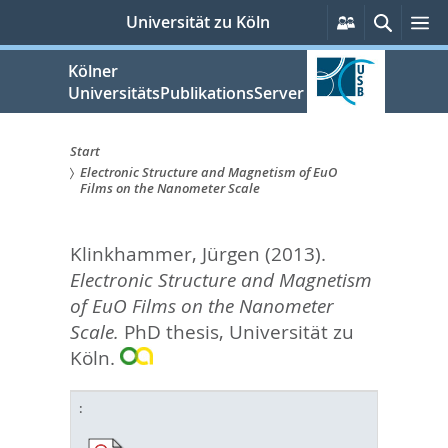
zum
Persönliche
Suche
M
Universität zu Köln
Services
Inhalt
springen
Kölner
UniversitätsPublikationsServer
Start
Electronic Structure and Magnetism of EuO
Sie
Films on the Nanometer Scale
sind
Klinkhammer, Jürgen
(2013).
hier:
Electronic Structure and Magnetism
of EuO Films on the Nanometer
Scale.
PhD thesis, Universität zu
Köln.