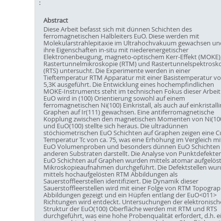
Abstract
Diese Arbeit befasst sich mit dünnen Schichten des
ferromagnetischen Halbleiters EuO. Diese werden mit
Molekularstrahlepitaxie im Ultrahochvakuum gewachsen un
ihre Eigenschaften in-situ mit niederenergetischer
Elektronenbeugung, magneto-optischem Kerr-Effekt (MOKE)
Rastertunnelmikroskopie (RTM) und Rastertunnelspektrosk
(RTS) untersucht. Die Experimente werden in einer
Tieftemperatur RTM Apparatur mit einer Basistemperatur v
5,3K ausgeführt. Die Entwicklung eines hochempfindlichen
MOKE-Instruments steht im technischen Fokus dieser Arbeit
EuO wird in (100) Orientierung sowohl auf einem
ferromagnetischen Ni(100) Einkristall, als auch auf einkristal
Graphen auf Ir(111) gewachsen. Eine antiferromagnetische
Kopplung zwischen den magnetischen Momenten von Ni(10
und EuO(100) stellte sich heraus. Die ultradünnen
stöchiometrischen EuO Schichten auf Graphen zeigen eine C
Temperatur Tc von ca. 75, was eine Erhöhung im Vergleich mi
EuO Volumenproben und besonders dünnen EuO Schichten 
anderen Substraten darstellt. Die Analyse von Punktdefekten
EuO Schichten auf Graphen wurden mittels atomar aufgelös
Mikroskopieaufnahmen durchgeführt. Die Defektstellen wu
mittels hochaufgelösten RTM Abbildungen als
Sauerstoffleerstellen identifiziert. Die Dynamik dieser
Sauerstoffleerstellen wird mit einer Folge von RTM Topograp
Abbildungen gezeigt und ein Hüpfen entlang der EuO<011>
Richtungen wird entdeckt. Untersuchungen der elektronisch
Struktur der EuO(100) Oberfläche werden mit RTM und RTS
durchgeführt, was eine hohe Probenqualität erfordert, d.h. e