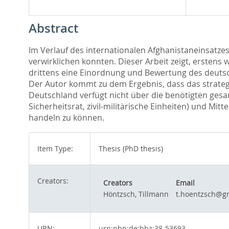
Abstract
Im Verlauf des internationalen Afghanistaneinsatze
verwirklichen konnten. Dieser Arbeit zeigt, erstens
drittens eine Einordnung und Bewertung des deutsc
Der Autor kommt zu dem Ergebnis, dass das strateg
Deutschland verfügt nicht über die benötigten gesam
Sicherheitsrat, zivil-militärische Einheiten) und Mit
handeln zu können.
Item Type:
Thesis (PhD thesis)
Creators:
Creators
Email
Höntzsch, Tillmann
t.hoentzsch@g
URN:
urn:nbn:de:hbz:38-53693