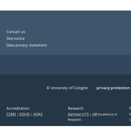
Contact us
Site notice
Data privacy statement
© University of Cologne
Serivce
privacy protection
Accreditation
Research
CEMS
EQUIS
AQAS
German U15
HR
Excellence in
F
Research
U