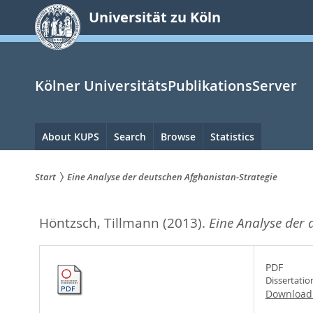
zum
Universität zu Köln
Inhalt
springen
Kölner UniversitätsPublikationsServer
Hauptnavigation
About KUPS
Search
Browse
Statistics
Start
Eine Analyse der deutschen Afghanistan-Strategie
Sie
Höntzsch, Tillmann
(2013).
Eine Analyse der 
sind
hier:
PDF
Dissertati
Download