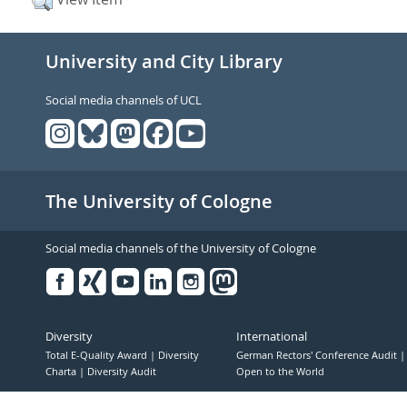
University and City Library
Social media channels of UCL
The University of Cologne
Social media channels of the University of Cologne
Facebook
Xing
Youtube
Linked
Instagram
in
Diversity
International
Total E-Quality Award
Diversity
German Rectors' Conference Audit
Charta
Diversity Audit
Open to the World