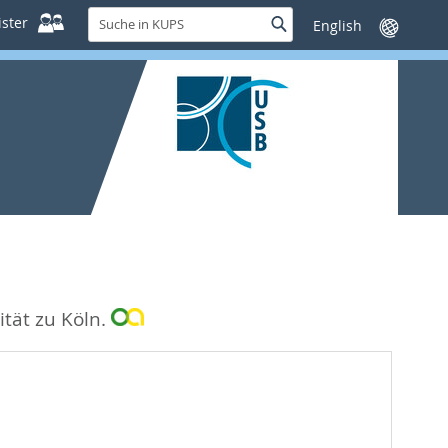
Suche
ster
Suche
Sprache
in
wechseln
KUPS
ität zu Köln.