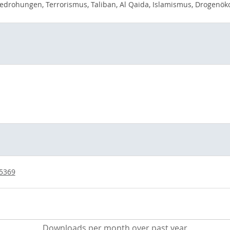
 Bedrohungen, Terrorismus, Taliban, Al Qaida, Islamismus, Drogenö
/5369
Downloads per month over past year