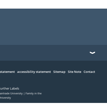
 statement
accessibility statement
Sitemap
Site Note
Contact
Further Labels
airtrade University
Family in the
niversity