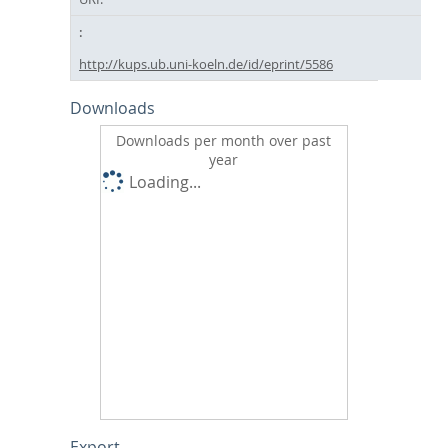
http://kups.ub.uni-koeln.de/id/eprint/5586
Downloads
Downloads per month over past
year
Loading...
Export