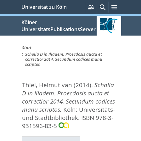
zum
Persönliche
Suche
Menü
Universität zu Köln
Services
Inhalt
springen
Kölner
UniversitätsPublikationsServer
Start
Scholia D in Iliadem. Proecdosis aucta et
Sie
correctior 2014. Secundum codices manu
scriptos
sind
hier:
Thiel, Helmut van
(2014).
Scholia
D in Iliadem. Proecdosis aucta et
correctior 2014. Secundum codices
manu scriptos.
Köln: Universitäts-
und Stadtbibliothek. ISBN 978-3-
931596-83-5