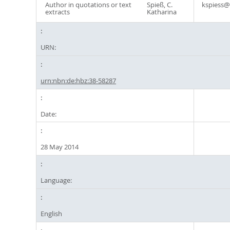
Author in quotations or text
Spieß, C.
kspiess@
extracts
Katharina
URN:
urn:nbn:de:hbz:38-58287
Date:
28 May 2014
Language:
English