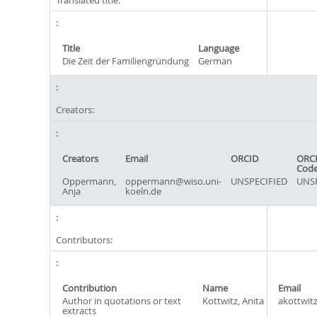
Title
Language
Die Zeit der Familiengründung
German
Creators:
Creators
Email
ORCID
ORCI
Cod
Oppermann,
oppermann@wiso.uni-
UNSPECIFIED
UNSP
Anja
koeln.de
Contributors:
Contribution
Name
Email
Author in quotations or text
Kottwitz, Anita
akottwit
extracts