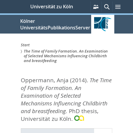
zum
Persönliche
Suche
Men
Universität zu Köln
Services
Inhalt
springen
Kölner
UniversitätsPublikationsServer
Start
The Time of Family Formation. An Examination
Sie
of Selected Mechanisms Influencing Childbirth
and breastfeeding
sind
hier:
Oppermann, Anja
(2014).
The Time
of Family Formation. An
Examination of Selected
Mechanisms Influencing Childbirth
and breastfeeding.
PhD thesis,
Universität zu Köln.