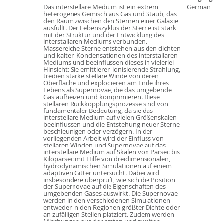
Das interstellare Medium ist ein extrem
German
heterogenes Gemisch aus Gas und Staub, das
den Raum zwischen den Sternen einer Galaxie
ausfüllt. Der Lebenszyklus der Sterne ist stark
mit der Struktur und der Entwicklung des
interstallaren Mediums verbunden.
Massereiche Sterne entstehen aus den dichten
und kalten Kondensationen des interstallaren
Mediums und beeinflussen dieses in vielerlei
Hinsicht: Sie emittieren ionisierende Strahlung,
treiben starke stellare Winde von deren
Oberfläche und explodieren am Ende ihres
Lebens als Supernovae, die das umgebende
Gas aufheizen und komprimieren. Diese
stellaren Rückkopplungsprozesse sind von
fundamentaler Bedeutung, da sie das
interstellare Medium auf vielen Größenskalen
beeinflussen und die Entstehung neuer Sterne
beschleunigen oder verzögern. In der
vorliegenden Arbeit wird der Einfluss von
stellaren Winden und Supernovae auf das
interstellare Medium auf Skalen von Parsec bis
Kiloparsec mit Hilfe von dreidimensionalen,
hydrodynamischen Simulationen auf einem
adaptiven Gitter untersucht. Dabei wird
insbesondere überprüft, wie sich die Position
der Supernovae auf die Eigenschaften des
umgebenden Gases auswirkt. Die Supernovae
werden in den verschiedenen Simulationen
entweder in den Regionen größter Dichte oder
an zufälligen Stellen platziert. Zudem werden