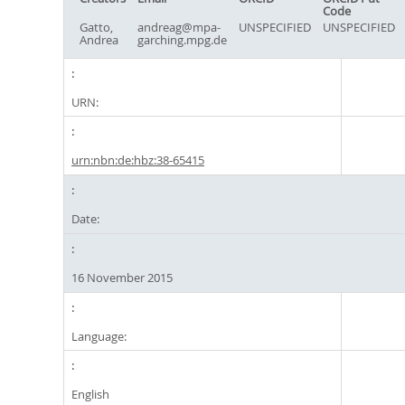
Code
Gatto,
andreag@mpa-
UNSPECIFIED
UNSPECIFIED
Andrea
garching.mpg.de
URN:
urn:nbn:de:hbz:38-65415
Date:
16 November 2015
Language:
English