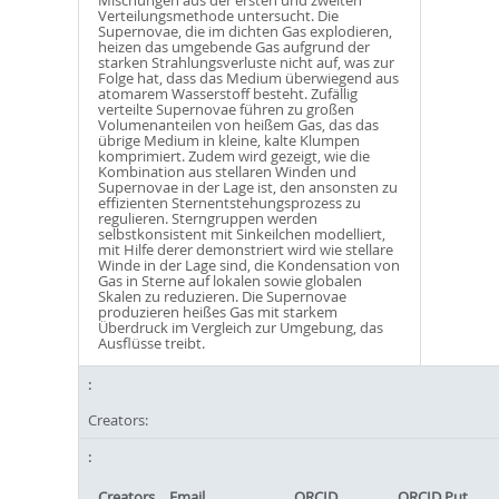
Mischungen aus der ersten und zweiten
Verteilungsmethode untersucht. Die
Supernovae, die im dichten Gas explodieren,
heizen das umgebende Gas aufgrund der
starken Strahlungsverluste nicht auf, was zur
Folge hat, dass das Medium überwiegend aus
atomarem Wasserstoff besteht. Zufällig
verteilte Supernovae führen zu großen
Volumenanteilen von heißem Gas, das das
übrige Medium in kleine, kalte Klumpen
komprimiert. Zudem wird gezeigt, wie die
Kombination aus stellaren Winden und
Supernovae in der Lage ist, den ansonsten zu
effizienten Sternentstehungsprozess zu
regulieren. Sterngruppen werden
selbstkonsistent mit Sinkeilchen modelliert,
mit Hilfe derer demonstriert wird wie stellare
Winde in der Lage sind, die Kondensation von
Gas in Sterne auf lokalen sowie globalen
Skalen zu reduzieren. Die Supernovae
produzieren heißes Gas mit starkem
Überdruck im Vergleich zur Umgebung, das
Ausflüsse treibt.
Creators:
Creators
Email
ORCID
ORCID Put