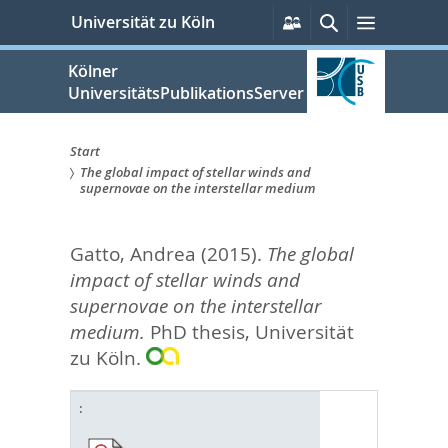
zum
Persönliche
Suche
Menü
Universität zu Köln
Services
Inhalt
springen
Kölner
UniversitätsPublikationsServer
Start
The global impact of stellar winds and
Sie
supernovae on the interstellar medium
sind
Gatto, Andrea
(2015).
The global
hier:
impact of stellar winds and
supernovae on the interstellar
medium.
PhD thesis, Universität
zu Köln.