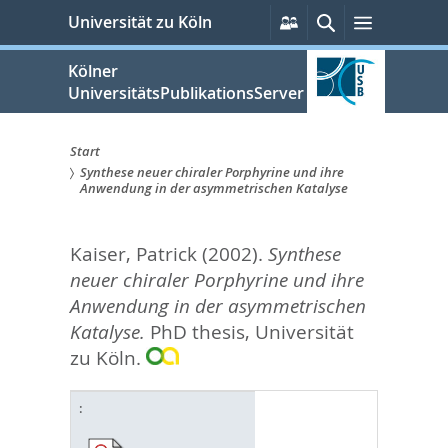
zum
Persönliche
Suche
Menü
Universität zu Köln
Services
Inhalt
springen
Kölner
UniversitätsPublikationsServer
Start
Synthese neuer chiraler Porphyrine und ihre
Sie
Anwendung in der asymmetrischen Katalyse
sind
Kaiser, Patrick
(2002).
Synthese
hier:
neuer chiraler Porphyrine und ihre
Anwendung in der asymmetrischen
Katalyse.
PhD thesis, Universität
zu Köln.