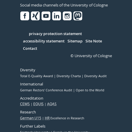
Social media channels of the University of Cologne
Facebook
Xing
Youtube
Linked
Instagram
in
Serivce
privacy protection statement
accessibility statement
Sitemap
Site Note
Contact
© University of Cologne
Diversity
Total E-Quality Award
Diversity Charta
Diversity Audit
International
German Rectors' Conference Audit
Open to the World
Accreditation
CEMS
EQUIS
AQAS
Research
German U15
HR
Excellence in Research
Further Labels