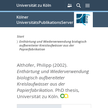
zum
Persönliche
Suche
Menü
Universität zu Köln
Services
Inhalt
springen
Kölner
UniversitätsPublikationsServer
Start
Enthärtung und Wiederverwendung biologisch
Sie
aufbereiteter Kreislaufwässer aus der
Papierfabrikation
sind
hier:
Althöfer, Philipp
(2002).
Enthärtung und Wiederverwendung
biologisch aufbereiteter
Kreislaufwässer aus der
Papierfabrikation.
PhD thesis,
Universität zu Köln.