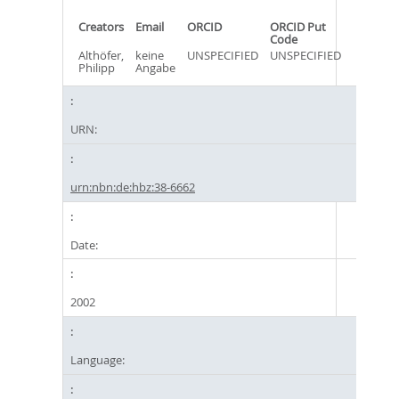
Creators
Email
ORCID
ORCID Put
Code
Althöfer,
keine
UNSPECIFIED
UNSPECIFIED
Philipp
Angabe
URN:
urn:nbn:de:hbz:38-6662
Date:
2002
Language: