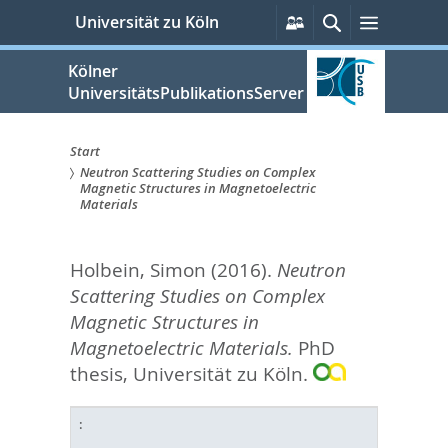
zum
Persönliche
Suche
Menü
Universität zu Köln
Services
Inhalt
springen
Kölner
UniversitätsPublikationsServer
Start
Neutron Scattering Studies on Complex
Sie
Magnetic Structures in Magnetoelectric
Materials
sind
hier:
Holbein, Simon
(2016).
Neutron
Scattering Studies on Complex
Magnetic Structures in
Magnetoelectric Materials.
PhD
thesis, Universität zu Köln.