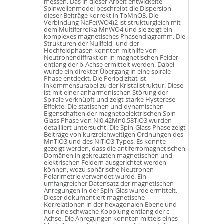
messen. Das in dieser Arbeit entwickelte
Spinwellenmodel beschreibt die Dispersion
dieser Beiträge korrekt in TbMnO3. Die
Verbindung NaFe(WO4)2 ist strukturgleich mit
dem Multiferroika MnWO4 und sie zeigt ein
komplexes magnetisches Phasendiagramm. Die
Strukturen der Nullfeld- und der
Hochfeldphasen konnten mithilfe von
Neutronendiffraktion in magnetischen Felder
entlang der b-Achse ermittelt werden. Dabei
wurde ein direkter Übergang in eine spirale
Phase entdeckt. Die Periodizität ist
inkommensurabel zu der Kristallstruktur. Diese
ist mit einer anharmonischen Störung der
Spirale verknüpft und zeigt starke Hysterese-
Effekte. Die statischen und dynamischen
Eigenschaften der magnetoelektrischen Spin-
Glass Phase von Ni0.42Mn0.58TiO3 wurden
detailliert untersucht. Die Spin-Glass Phase zeigt
Beiträge von kurzreichweitigen Ordnungen des
MnTiO3 und des NiTiO3-Types. Es konnte
gezeigt werden, dass die antiferromagnetischen
Domänen in gekreuzten magnetischen und
elektrischen Feldern ausgerichtet werden
können, wozu sphärische Neutronen-
Polarimetrie verwendet wurde. Ein
umfangreicher Datensatz der magnetischen
Anregungen in der Spin-Glas wurde ermittelt.
Dieser dokumentiert magnetische
Korrelationen in der hexagonalen Ebene und
nur eine schwache Kopplung entlang der c-
Achse. Die Anregungen konnten mittels eines