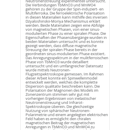
Neutronenstreuung experimentell untersucht.
Die Verbindungen TbMnO3 und MnWO4
gehören zu der Gruppe der Spin-induziert- en
Multiferroika. Die ferroelektrische Polarisation
in diesen Materialien kann mithilfe des inversen
Dzyaloshinskii-Moriya Mechanismus erklärt
werden. Beide Materialien zeigen eine Abfolge
von magnetischen Phasen, von einer sinus-
modulierten Phase zu einer spiralen Phase. Die
Eigenschaften der Phasenübergänge wurden in
beiden Materialien untersucht und es konnte
gezeigt werden, dass diffuse magnetische
Streuung der spiralen Phase bereits in der
geordneten sinus-modulierten Phase existiert.
Das Anregungsspektrum in der mulitferroischen
Phase von TbMnO3 wurde detailliert
untersucht und ein umfangreicher Datensatz
wurde mittels Neutronen-
Flugzeitspektroskopie gemessen. Im Rahmen
dieser Arbeit konnte ein Spinwellenmodel
entwickelt werden, welches die komplette
Dispersion qualitativ beschreiben kann. Die
Polarisation der Magnonen des Models im
Zonenzentrum stimmen sehr gut mit
vorherigen Ergebnissen von inelastischer
Neutronenstreuung und Infrarot-
Spektroskopie überein. Die gleichzeitige
Nutzung von sphärischer Neutronen-
Polarimetrie und einem angelegten elektrischen
Feld haben es ermöglicht den chiralen
magnetischen Beitrag der magnetischen
Anregungen in TbMnO3 und MnWO4 zu