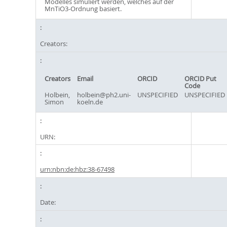
Modelles simuliert werden, welches auf der
MnTiO3-Ordnung basiert.
Creators:
Creators
Email
ORCID
ORCID Put
Code
Holbein,
holbein@ph2.uni-
UNSPECIFIED
UNSPECIFIED
Simon
koeln.de
URN:
urn:nbn:de:hbz:38-67498
Date: