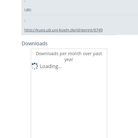
URI:
http://kups.ub.uni-koeln.de/id/eprint/6749
Downloads
Downloads per month over past
year
Loading...