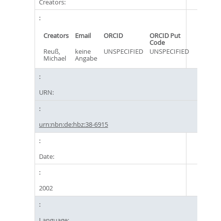
Creators:
Creators
Email
ORCID
ORCID Put
Code
Reuß,
keine
UNSPECIFIED
UNSPECIFIED
Michael
Angabe
URN:
urn:nbn:de:hbz:38-6915
Date:
2002
Language: