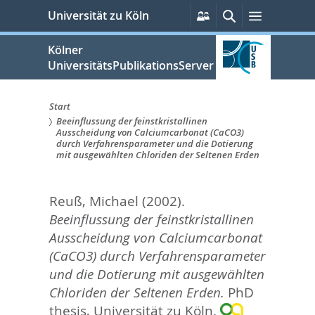
zum
Persönliche
Suche
Menü
Universität zu Köln
Services
Inhalt
springen
Kölner
UniversitätsPublikationsServer
Start
Beeinflussung der feinstkristallinen
Sie
Ausscheidung von Calciumcarbonat (CaCO3)
durch Verfahrensparameter und die Dotierung
sind
mit ausgewählten Chloriden der Seltenen Erden
hier:
Reuß, Michael
(2002).
Beeinflussung der feinstkristallinen
Ausscheidung von Calciumcarbonat
(CaCO3) durch Verfahrensparameter
und die Dotierung mit ausgewählten
Chloriden der Seltenen Erden.
PhD
thesis, Universität zu Köln.