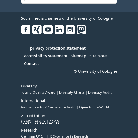
Social media channels of the University of Cologne
Facebook
Xing
Youtube
Linked
Instagram
in
Serivce
privacy protection statement
accessibility statement
Sitemap
Site Note
Contact
© University of Cologne
Diversity
Total E-Quality Award
Diversity Charta
Diversity Audit
International
German Rectors' Conference Audit
Open to the World
Accreditation
CEMS
EQUIS
AQAS
Research
German U15
HR
Excellence in Research