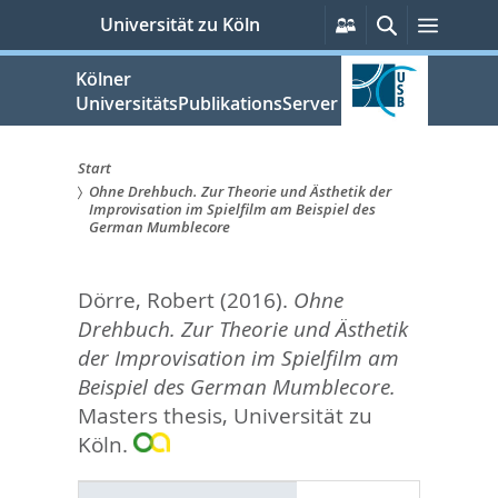
zum
Persönliche
Suche
Menü
Universität zu Köln
Services
Inhalt
springen
Kölner
UniversitätsPublikationsServer
Start
Ohne Drehbuch. Zur Theorie und Ästhetik der
Sie
Improvisation im Spielfilm am Beispiel des
German Mumblecore
sind
hier:
Dörre, Robert
(2016).
Ohne
Drehbuch. Zur Theorie und Ästhetik
der Improvisation im Spielfilm am
Beispiel des German Mumblecore.
Masters thesis, Universität zu
Köln.