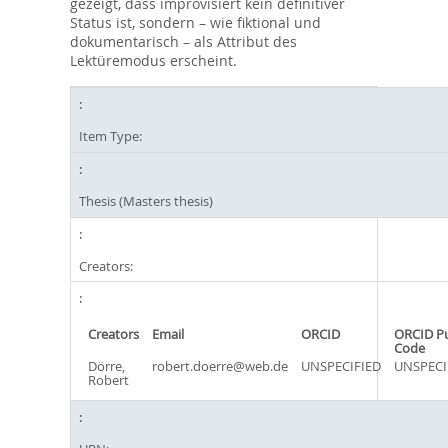
gezeigt, dass improvisiert kein definitiver
Status ist, sondern – wie fiktional und
dokumentarisch – als Attribut des
Lektüremodus erscheint.
Item Type:
Thesis (Masters thesis)
Creators:
Creators
Email
ORCID
ORCID P
Code
Dörre,
robert.doerre@web.de
UNSPECIFIED
UNSPECI
Robert