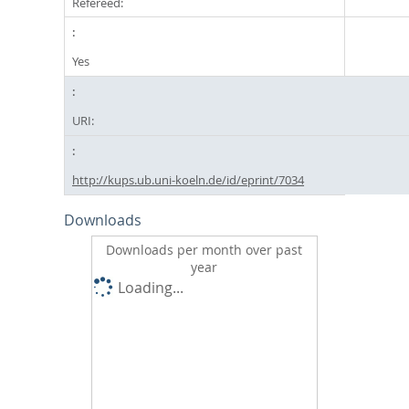
Refereed:
Yes
URI:
http://kups.ub.uni-koeln.de/id/eprint/7034
Downloads
Downloads per month over past
year
Loading...