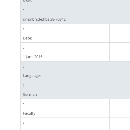
URN:
urn:nbn:de:hbz:38-70342
Date:
1 June 2016
Language:
German
Faculty: