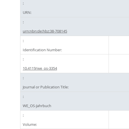
URN:
urn:nbn:de:hbz:38-708145
Identification Number:
10.4119/we_os-3354
Journal or Publication Title:
WE_OS-Jahrbuch
Volume: