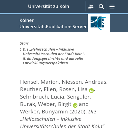
zum
Persönliche
Suche
Menü
Universität zu Köln
Services
Inhalt
springen
Kölner
UniversitätsPublikationsServer
Start
Die „Heliosschulen – Inklusive
Sie
Universitätsschulen der Stadt Köln“.
Gründungsgeschichte und aktuelle
sind
Entwicklungsperspektiven
hier:
Hensel, Marion
,
Niessen, Andreas
,
Reuther, Ellen
,
Rosen, Lisa
,
Sehnbruch, Lucia
,
Sengüler,
Burak
,
Weber, Birgit
and
Werker, Bünyamin
(2020).
Die
„Heliosschulen – Inklusive
Universitätsschulen der Stadt Köln“.