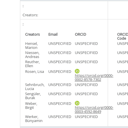
Creators:
Creators
Email
ORCID
ORCID
Code
Hensel,
UNSPECIFIED
UNSPECIFIED
UNSPE
Marion
Niessen,
UNSPECIFIED
UNSPECIFIED
UNSPE
Andreas
Reuther,
UNSPECIFIED
UNSPECIFIED
UNSPE
Ellen
Rosen, Lisa
UNSPECIFIED
UNSPE
https://orcid.org/0000-
0002-8578-7302
Sehnbruch,
UNSPECIFIED
UNSPECIFIED
UNSPE
Lucia
Sengüler,
UNSPECIFIED
UNSPECIFIED
UNSPE
Burak
Weber,
UNSPECIFIED
UNSPE
Birgit
https://orcid.org/0000-
0003-4592-8649
Werker,
UNSPECIFIED
UNSPECIFIED
UNSPE
Bünyamin