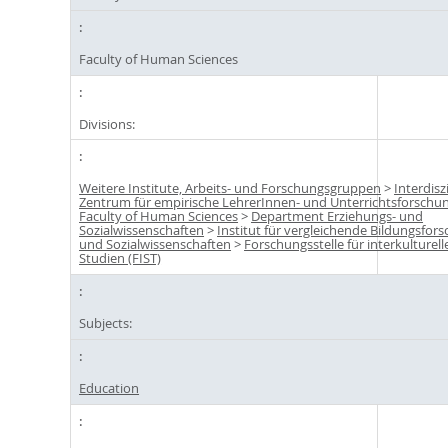
Faculty of Human Sciences
Divisions:
Weitere Institute, Arbeits- und Forschungsgruppen
>
Interdisz
Zentrum für empirische LehrerInnen- und Unterrichtsforschun
Faculty of Human Sciences
>
Department Erziehungs- und
Sozialwissenschaften
>
Institut für vergleichende Bildungsfor
und Sozialwissenschaften
>
Forschungsstelle für interkulturell
Studien (FIST)
Subjects:
Education