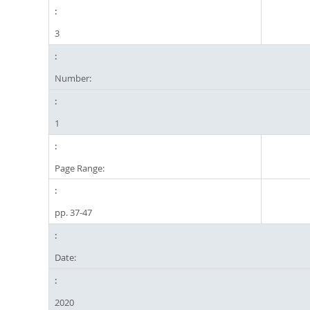
3
Number:
1
Page Range:
pp. 37-47
Date:
2020