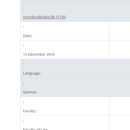
urn:nbn:de:hbz:38-71150
Date:
15 December 2016
Language:
German
Faculty:
Faculty of Law