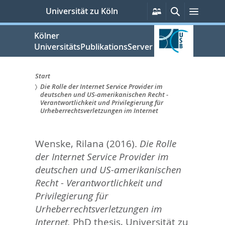
zum
Persönliche
Suche
Menü
Universität zu Köln
Services
Inhalt
springen
Kölner
UniversitätsPublikationsServer
Start
Die Rolle der Internet Service Provider im
Sie
deutschen und US-amerikanischen Recht -
Verantwortlichkeit und Privilegierung für
sind
Urheberrechtsverletzungen im Internet
hier:
Wenske, Rilana
(2016).
Die Rolle
der Internet Service Provider im
deutschen und US-amerikanischen
Recht - Verantwortlichkeit und
Privilegierung für
Urheberrechtsverletzungen im
Internet.
PhD thesis, Universität zu