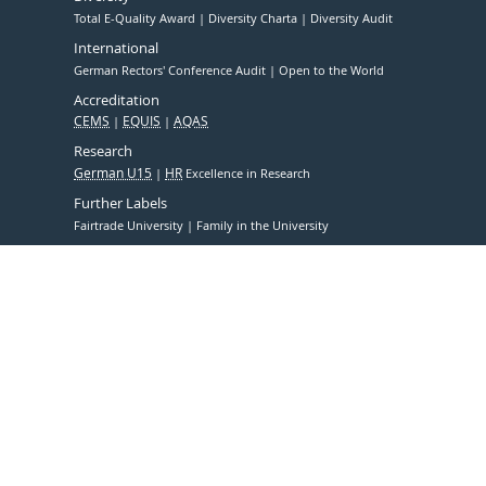
Total E-Quality Award
Diversity Charta
Diversity Audit
International
German Rectors' Conference Audit
Open to the World
Accreditation
CEMS
EQUIS
AQAS
Research
German U15
HR
Excellence in Research
Further Labels
Fairtrade University
Family in the University