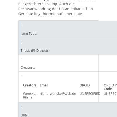
ISP gerechtere Lösung. Auch die
Rechtsanwendung der US-amerikanischen
Gerichte liegt hiermit auf einer Linie.
Item Type:
Thesis (PhD thesis)
Creators:
Creators
Email
ORCID
ORCID P
Code
Wenske,
rilana_wenske@web.de
UNSPECIFIED
UNSPECI
Rilana
URN: