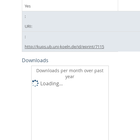
Yes
URI:
http://kups.ub.uni-koeln.de/id/eprint/7115
Downloads
Downloads per month over past
year
Loading...