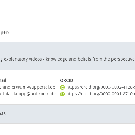
per)
g explanatory videos - knowledge and beliefs from the perspective
ail
ORCID
chindler@uni-wuppertal.de
https://orcid.org/0000-0002-4128
tthias.knopp@uni-koeln.de
https://orcid.org/0000-0001-8710
045