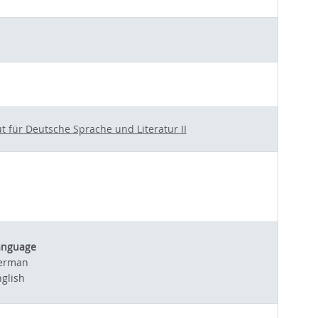
ut für Deutsche Sprache und Literatur II
anguage
erman
glish