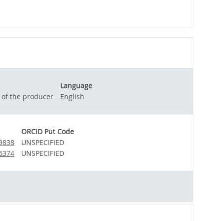
Language
 of the producer
English
ORCID Put Code
-9838
UNSPECIFIED
-6374
UNSPECIFIED