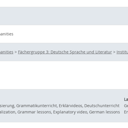
anities
anities
>
Fächergruppe 3: Deutsche Sprache und Literatur
>
Instit
L
isierung, Grammatikunterricht, Erklärvideos, Deutschunterricht
G
nalization, Grammar lessons, Explanatory video, German lessons
En