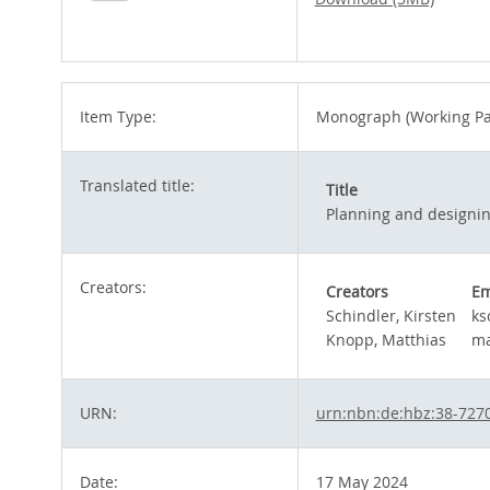
Item Type:
Monograph (Working Pa
Translated title:
Title
Planning and designin
Creators:
Creators
Em
Schindler, Kirsten
ks
Knopp, Matthias
ma
URN:
urn:nbn:de:hbz:38-727
Date:
17 May 2024