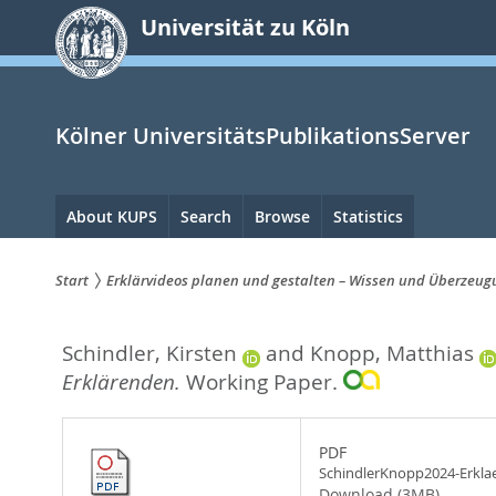
zum
Universität zu Köln
Inhalt
springen
Kölner UniversitätsPublikationsServer
Hauptnavigation
About KUPS
Search
Browse
Statistics
Start
Erklärvideos planen und gestalten – Wissen und Überzeug
Sie
Schindler, Kirsten
and
Knopp, Matthias
sind
Erklärenden.
Working Paper.
hier:
PDF
SchindlerKnopp2024-Erkla
Download (3MB)