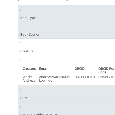
Item Type:
Book Section
Creators:
Creators
Email
ORCID
ORCID Put
Code
Wacke,
Andreas.Wacke@uni-
UNSPECIFIED
UNSPECIFI
Andreas
koeln.de
URN:
urn:nbn:de:hbz:38-74710