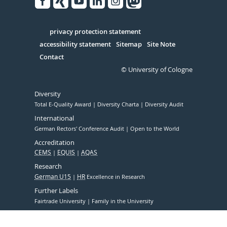
Facebook
Xing
Youtube
Linked
Instagram
in
Serivce
privacy protection statement
accessibility statement
Sitemap
Site Note
Contact
© University of Cologne
Diversity
Total E-Quality Award
Diversity Charta
Diversity Audit
International
German Rectors' Conference Audit
Open to the World
Accreditation
CEMS
EQUIS
AQAS
Research
German U15
HR
Excellence in Research
Further Labels
Fairtrade University
Family in the University