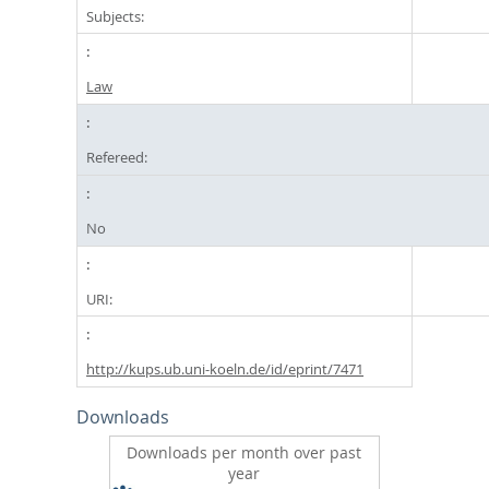
Subjects:
Law
Refereed:
No
URI:
http://kups.ub.uni-koeln.de/id/eprint/7471
Downloads
Downloads per month over past
year