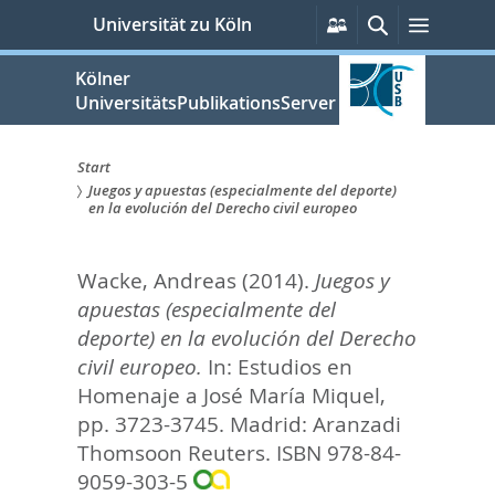
zum
Persönliche
Suche
Menü
Universität zu Köln
Services
Inhalt
springen
Kölner
UniversitätsPublikationsServer
Start
Juegos y apuestas (especialmente del deporte)
Sie
en la evolución del Derecho civil europeo
sind
Wacke, Andreas
(2014).
Juegos y
hier:
apuestas (especialmente del
deporte) en la evolución del Derecho
civil europeo.
In:
Estudios en
Homenaje a José María Miquel,
pp. 3723-3745. Madrid: Aranzadi
Thomsoon Reuters. ISBN 978-84-
9059-303-5