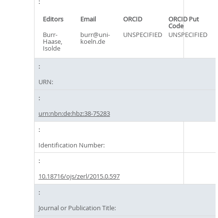
Editors
Email
ORCID
ORCID Put
Code
Burr-
burr@uni-
UNSPECIFIED
UNSPECIFIED
Haase,
koeln.de
Isolde
URN:
urn:nbn:de:hbz:38-75283
Identification Number:
10.18716/ojs/zerl/2015.0.597
Journal or Publication Title: