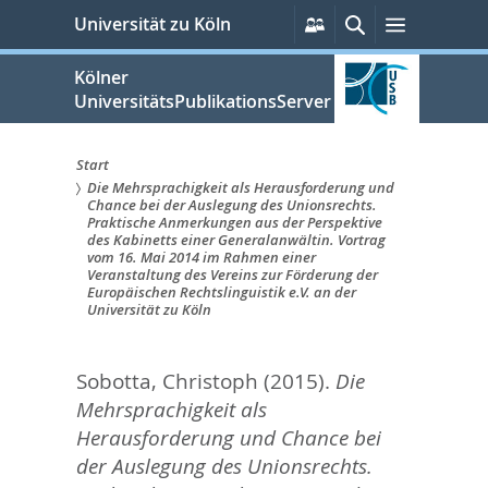
zum
Persönliche
Suche
Menü
Universität zu Köln
Services
Inhalt
springen
Kölner
UniversitätsPublikationsServer
Start
Die Mehrsprachigkeit als Herausforderung und
Sie
Chance bei der Auslegung des Unionsrechts.
Praktische Anmerkungen aus der Perspektive
sind
des Kabinetts einer Generalanwältin. Vortrag
vom 16. Mai 2014 im Rahmen einer
hier:
Veranstaltung des Vereins zur Förderung der
Europäischen Rechtslinguistik e.V. an der
Universität zu Köln
Sobotta, Christoph
(2015).
Die
Mehrsprachigkeit als
Herausforderung und Chance bei
der Auslegung des Unionsrechts.