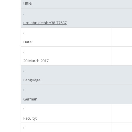
URN:
urn:nbn:de:hbz:38-77637
Date:
20 March 2017
Language:
German
Faculty: