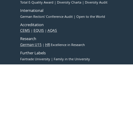
Total E-Quality Award
Diversity Charta
Diversity Audit
International
German Rectors' Conference Audit
Open to the World
Accreditation
CEMS
EQUIS
AQAS
Research
German U15
HR
Excellence in Research
Further Labels
Fairtrade University
Family in the University