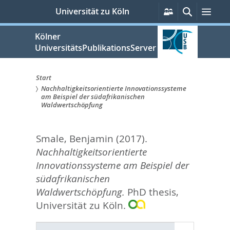
zum
Persönliche
Suche
Men
Universität zu Köln
Services
Inhalt
springen
Kölner
UniversitätsPublikationsServer
Start
Nachhaltigkeitsorientierte Innovationssysteme
Sie
am Beispiel der südafrikanischen
Waldwertschöpfung
sind
hier:
Smale, Benjamin
(2017).
Nachhaltigkeitsorientierte
Innovationssysteme am Beispiel der
südafrikanischen
Waldwertschöpfung.
PhD thesis,
Universität zu Köln.