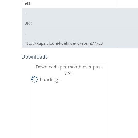
Yes
URI:
http://kups.ub.uni-koeln.de/id/eprint/7763
Downloads
Downloads per month over past
year
Loading...