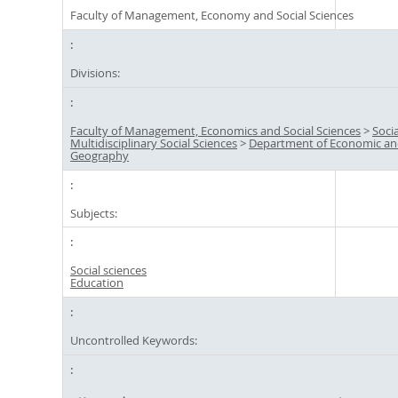
Faculty of Management, Economy and Social Sciences
Divisions:
Faculty of Management, Economics and Social Sciences
>
Soci
Multidisciplinary Social Sciences
>
Department of Economic and
Geography
Subjects:
Social sciences
Education
Uncontrolled Keywords: