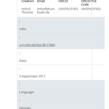
Creators
Email
ORCID
ORCID Put
Code
Imhof,
imhoft@uni-
UNSPECIFIED
UNSPECIFIED
Thomas
koeln.de
URN:
urn:nbn:de:hbz:38-77660
Date:
5 September 2017
Language:
German