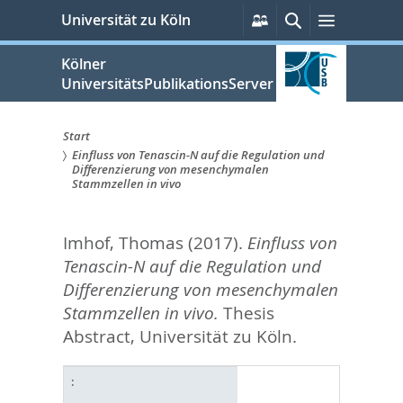
zum
Persönliche
Suche
Menü
Universität zu Köln
Services
Inhalt
springen
Kölner
UniversitätsPublikationsServer
Start
Einfluss von Tenascin-N auf die Regulation und
Sie
Differenzierung von mesenchymalen
Stammzellen in vivo
sind
hier:
Imhof, Thomas
(2017).
Einfluss von
Tenascin-N auf die Regulation und
Differenzierung von mesenchymalen
Stammzellen in vivo.
Thesis
Abstract, Universität zu Köln.