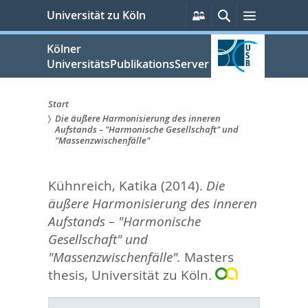
zum
Persönliche
Suche
Menü
Universität zu Köln
Services
Inhalt
springen
Kölner
UniversitätsPublikationsServer
Start
Die äußere Harmonisierung des inneren
Sie
Aufstands – "Harmonische Gesellschaft" und
"Massenzwischenfälle"
sind
hier:
Kühnreich, Katika
(2014).
Die
äußere Harmonisierung des inneren
Aufstands – "Harmonische
Gesellschaft" und
"Massenzwischenfälle".
Masters
thesis, Universität zu Köln.