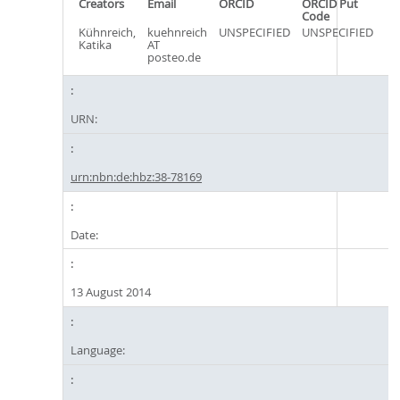
Creators
Email
ORCID
ORCID Put
Code
Kühnreich,
kuehnreich
UNSPECIFIED
UNSPECIFIED
Katika
AT
posteo.de
URN:
urn:nbn:de:hbz:38-78169
Date:
13 August 2014
Language: