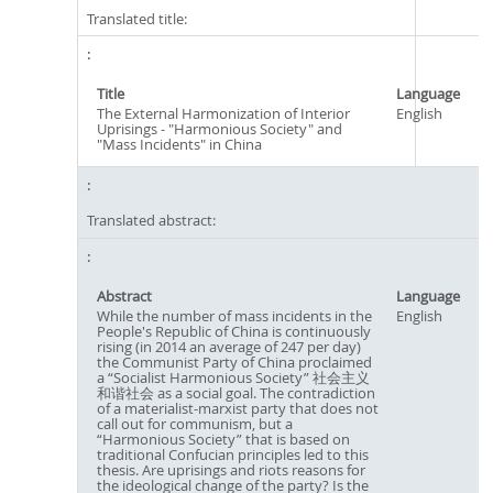
Translated title:
Title
Language
The External Harmonization of Interior
English
Uprisings - "Harmonious Society" and
"Mass Incidents" in China
Translated abstract:
Abstract
Language
While the number of mass incidents in the
English
People's Republic of China is continuously
rising (in 2014 an average of 247 per day)
the Communist Party of China proclaimed
a “Socialist Harmonious Society” 社会主义
和谐社会 as a social goal. The contradiction
of a materialist-marxist party that does not
call out for communism, but a
“Harmonious Society” that is based on
traditional Confucian principles led to this
thesis. Are uprisings and riots reasons for
the ideological change of the party? Is the