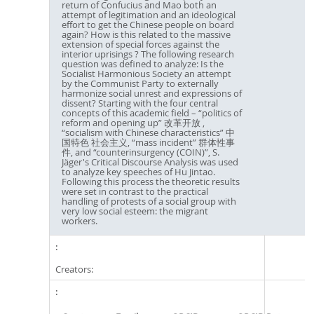
return of Confucius and Mao both an
attempt of legitimation and an ideological
effort to get the Chinese people on board
again? How is this related to the massive
extension of special forces against the
interior uprisings ? The following research
question was defined to analyze: Is the
Socialist Harmonious Society an attempt
by the Communist Party to externally
harmonize social unrest and expressions of
dissent? Starting with the four central
concepts of this academic field – “politics of
reform and opening up” 改革开放 ,
“socialism with Chinese characteristics” 中
国特色 社会主义, “mass incident” 群体性事
件, and “counterinsurgency (COIN)”, S.
Jäger's Critical Discourse Analysis was used
to analyze key speeches of Hu Jintao.
Following this process the theoretic results
were set in contrast to the practical
handling of protests of a social group with
very low social esteem: the migrant
workers.
Creators: