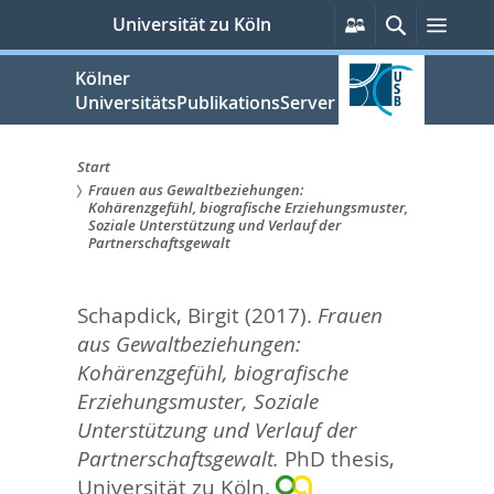
zum
Persönliche
Suche
Men
Universität zu Köln
Services
Inhalt
springen
Kölner
UniversitätsPublikationsServer
Start
Frauen aus Gewaltbeziehungen:
Sie
Kohärenzgefühl, biografische Erziehungsmuster,
Soziale Unterstützung und Verlauf der
sind
Partnerschaftsgewalt
hier:
Schapdick, Birgit
(2017).
Frauen
aus Gewaltbeziehungen:
Kohärenzgefühl, biografische
Erziehungsmuster, Soziale
Unterstützung und Verlauf der
Partnerschaftsgewalt.
PhD thesis,
Universität zu Köln.