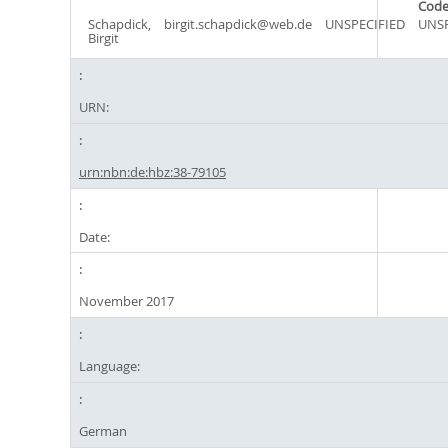
Cod
Schapdick,
birgit.schapdick@web.de
UNSPECIFIED
UNSP
Birgit
URN:
urn:nbn:de:hbz:38-79105
Date:
November 2017
Language:
German