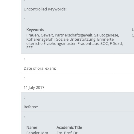
Uncontrolled Keywords:
Keywords
L
Frauen, Gewalt, Partnerschaftsgewalt, Salutogenese,
G
Kohärenzgefühl, Soziale Unterstützung, Erinnerte
elterliche Erziehungsmuster, Frauenhaus, SOC, F-SozU,
FEE
Date of oral exam:
11 July 2017
Referee:
Name
Academic Title
Fengler, Jörg
Em. Prof. Dr.