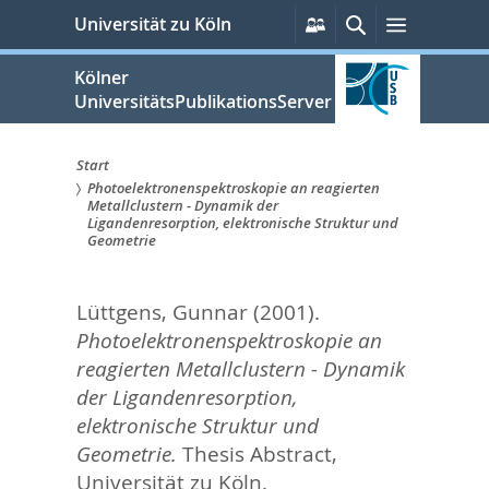
zum
Persönliche
Suche
Menü
Universität zu Köln
Services
Inhalt
springen
Kölner
UniversitätsPublikationsServer
Start
Photoelektronenspektroskopie an reagierten
Sie
Metallclustern - Dynamik der
Ligandenresorption, elektronische Struktur und
sind
Geometrie
hier:
Lüttgens, Gunnar
(2001).
Photoelektronenspektroskopie an
reagierten Metallclustern - Dynamik
der Ligandenresorption,
elektronische Struktur und
Geometrie.
Thesis Abstract,
Universität zu Köln.