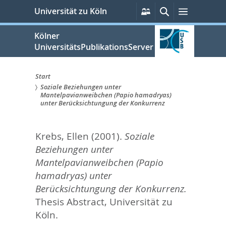
zum
Persönliche
Suche
Menü
Universität zu Köln
Services
Inhalt
springen
Kölner
UniversitätsPublikationsServer
Start
Soziale Beziehungen unter
Sie
Mantelpavianweibchen (Papio hamadryas)
unter Berücksichtungung der Konkurrenz
sind
hier:
Krebs, Ellen
(2001).
Soziale
Beziehungen unter
Mantelpavianweibchen (Papio
hamadryas) unter
Berücksichtungung der Konkurrenz.
Thesis Abstract, Universität zu
Köln.