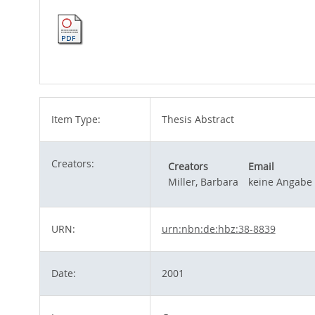
Item Type:
Thesis Abstract
Creators:
Creators
Email
Miller, Barbara
keine Angabe
URN:
urn:nbn:de:hbz:38-8839
Date:
2001