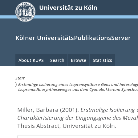
zum
Universität zu Köln
Inhalt
springen
Kölner UniversitätsPublikationsServer
Hauptnavigation
About KUPS
Search
Browse
Statistics
Start
Erstmalige Isolierung eines Isoprensynthase-Gens und heterol
Sie
Isoprenoidbiosyntheseweges aus dem Cyanobakterium Synechoco
sind
Miller, Barbara
(2001).
Erstmalige Isolierung
hier:
Charakterisierung der Eingangsgene des Mev
Thesis Abstract, Universität zu Köln.