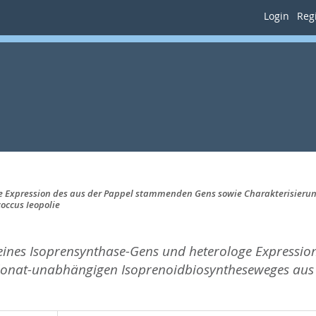
Login
Regi
oge Expression des aus der Pappel stammenden Gens sowie Charakterisie
ccus Ieopolie
 eines Isoprensynthase-Gens und heterologe Express
alonat-unabhängigen Isoprenoidbiosyntheseweges aus