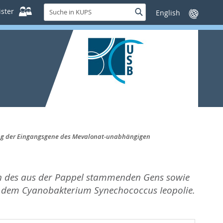
Suche
ster
Suche
Sprache
in
wechseln
KUPS
rung der Eingangsgene des Mevalonat-unabhängigen
ion des aus der Pappel stammenden Gens sowie
 dem Cyanobakterium Synechococcus Ieopolie.