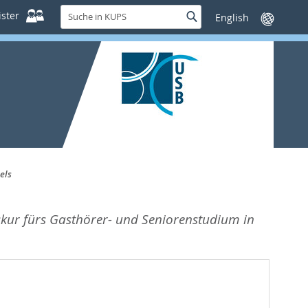
Suche
ster
Suche
Sprache
in
wechseln
KUPS
els
skur fürs Gasthörer- und Seniorenstudium in