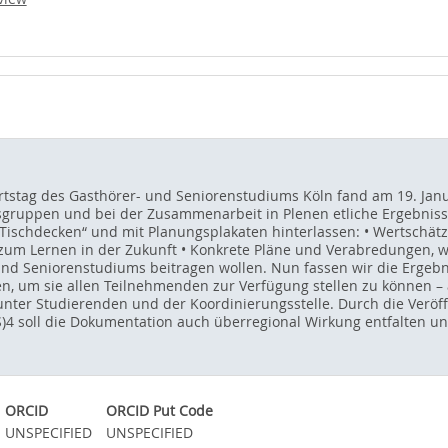
rtstag des Gasthörer- und Seniorenstudiums Köln fand am 19. Janu
itsgruppen und bei der Zusammenarbeit in Plenen etliche Ergebni
Tischdecken“ und mit Planungsplakaten hinterlassen: • Wertschät
zum Lernen in der Zukunft • Konkrete Pläne und Verabredungen, 
 und Seniorenstudiums beitragen wollen. Nun fassen wir die Ergebn
um sie allen Teilnehmenden zur Verfügung stellen zu können – 
ter Studierenden und der Koordinierungsstelle. Durch die Veröf
S)4 soll die Dokumentation auch überregional Wirkung entfalten u
ORCID
ORCID Put Code
UNSPECIFIED
UNSPECIFIED