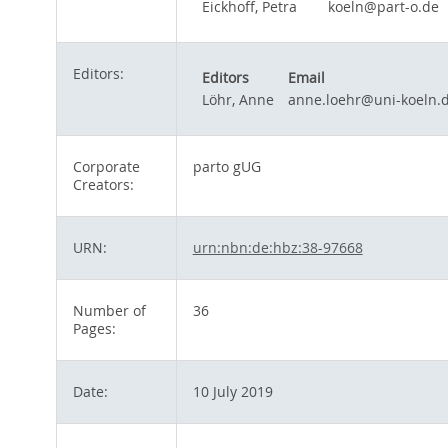
Eickhoff, Petra
koeln@part-o.de
Editors:
Editors
Email
Löhr, Anne
anne.loehr@uni-koeln.
Corporate
parto gUG
Creators:
URN:
urn:nbn:de:hbz:38-97668
Number of
36
Pages:
Date:
10 July 2019