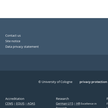
Contact us
Site notice
Data privacy statement
© University of Cologne
Serivce
privacy protection
Accreditation
Research
CEMS
EQUIS
AQAS
German U15
HR
Excellence in
F
Research
U