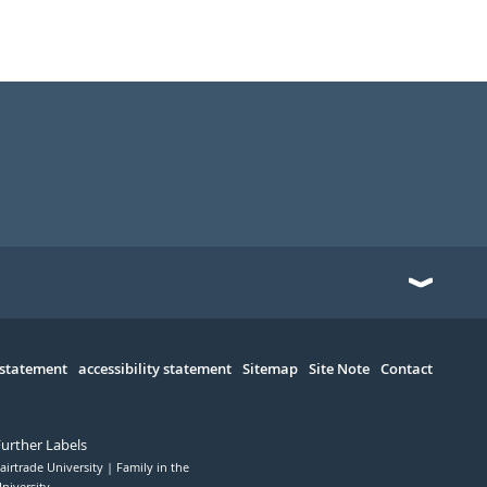
 statement
accessibility statement
Sitemap
Site Note
Contact
Further Labels
airtrade University
Family in the
niversity