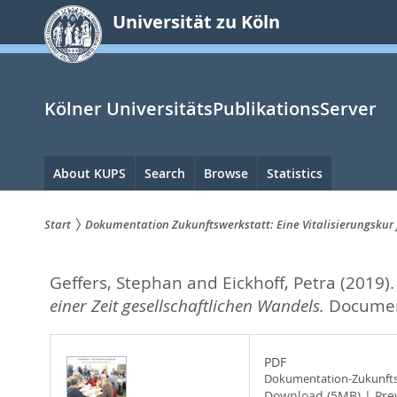
zum
Universität zu Köln
Inhalt
springen
Kölner UniversitätsPublikationsServer
Hauptnavigation
About KUPS
Search
Browse
Statistics
Start
Dokumentation Zukunftswerkstatt: Eine Vitalisierungskur 
Sie
Geffers, Stephan
and
Eickhoff, Petra
(2019)
sind
einer Zeit gesellschaftlichen Wandels.
Documen
hier:
PDF
Dokumentation-Zukunfts
Download (5MB)
|
Pre