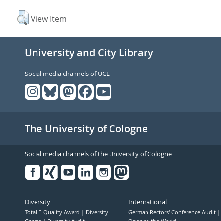
View Item
University and City Library
Social media channels of UCL
The University of Cologne
Social media channels of the University of Cologne
Facebook
Xing
Youtube
Linked
Instagram
in
Diversity
International
Total E-Quality Award
Diversity
German Rectors' Conference Audit
Charta
Diversity Audit
Open to the World