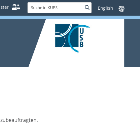
Suche
ster
Suche
Sprache
in
wechseln
KUPS
zubeauftragten.