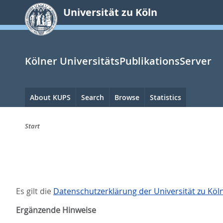
zum
Universität zu Köln
Inhalt
springen
Kölner UniversitätsPublikationsServer
Hauptnavigation
About KUPS
Search
Browse
Statistics
Start
Sie
sind
hier:
Es gilt die
Datenschutzerklärung der Universität zu Köl
Ergänzende Hinweise