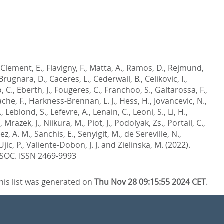
,
Clement, E.
,
Flavigny, F.
,
Matta, A.
,
Ramos, D.
,
Rejmund,
Brugnara, D.
,
Caceres, L.
,
Cederwall, B.
,
Celikovic, I.
,
, C.
,
Eberth, J.
,
Fougeres, C.
,
Franchoo, S.
,
Galtarossa, F.
,
he, F.
,
Harkness-Brennan, L. J.
,
Hess, H.
,
Jovancevic, N.
,
.
,
Leblond, S.
,
Lefevre, A.
,
Lenain, C.
,
Leoni, S.
,
Li, H.
,
.
,
Mrazek, J.
,
Niikura, M.
,
Piot, J.
,
Podolyak, Zs.
,
Portail, C.
,
ez, A. M.
,
Sanchis, E.
,
Senyigit, M.
,
de Sereville, N.
,
Ujic, P.
,
Valiente-Dobon, J. J.
and
Zielinska, M.
(2022).
SOC. ISSN 2469-9993
his list was generated on
Thu Nov 28 09:15:55 2024 CET
.