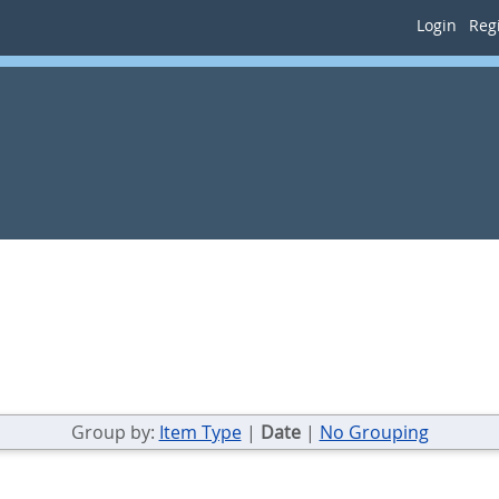
Login
Regi
Group by:
Item Type
|
Date
|
No Grouping