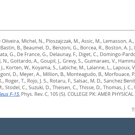
 Oliveira
,
Michel, N.
,
Ploszajczak, M.
,
Assic, M.
,
Lemasson, A.
,
Bastin, B.
,
Beaumel, D.
,
Benzoni, G.
,
Borcea, R.
,
Boston, A. J.
,
ata, G.
,
De France, G.
,
Delaunay, F.
,
Diget, C.
,
Domingo-Pardo
, N.
,
Gottardo, A.
,
Goupil, J.
,
Grevy, S.
,
Guimaraes, V.
,
Hammac
J.
,
Korten, W.
,
Koyama, S.
,
Labiche, M.
,
Lalanne, L.
,
Lapoux, V
goni, D.
,
Meyer, A.
,
Million, B.
,
Monteagudo, B.
,
Morfouace, P
K.
,
Roger, T.
,
Rojo, J. S.
,
Rotaru, F.
,
Salsac, M. D.
,
Sanchez Benit
M.
,
Stodel, C.
,
Suzuki, D.
,
Theisen, C.
,
Thisse, D.
,
Thomas, J. C.
,
eus F-15.
Phys. Rev. C, 105 (5).
COLLEGE PK: AMER PHYSICAL 
T