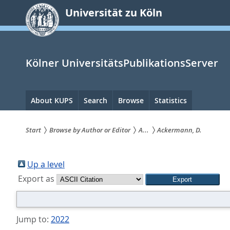
zum
Universität zu Köln
Inhalt
springen
Kölner UniversitätsPublikationsServer
Hauptnavigation
About KUPS
Search
Browse
Statistics
Start
Browse by Author or Editor
A...
Ackermann, D.
Sie
sind
Up a level
Export as
hier:
Jump to:
2022