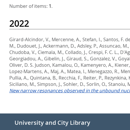
Number of items:
1
.
2022
Girard-Alcindor, V.
,
Mercenne, A.
,
Stefan, I.
,
Santos, F. de
M.
,
Dudouet, J.
,
Ackermann, D.
,
Adsley, P.
,
Assuncao, M.
Chudoba, V.
,
Ciemala, M.
,
Collado, J.
,
Crespi, F. C. L.
,
D'Ag
Georgiadou, A.
,
Gibelin, J.
,
Giraud, S.
,
Gonzalez, V.
,
Goyal
Oliver, D. S. Judson
,
Kamalou, O.
,
Kamenyero, A.
,
Kiener, 
Lopez-Martens, A.
,
Maj, A.
,
Matea, I.
,
Menegazzo, R.
,
Men
Pullia, A.
,
Quintana, B.
,
Recchia, F.
,
Reiter, P.
,
Rezynkina, 
Siciliano, M.
,
Simpson, J.
,
Sohler, D.
,
Sorlin, O.
,
Stanoiu, 
New narrow resonances observed in the unbound nucl
University and City Library