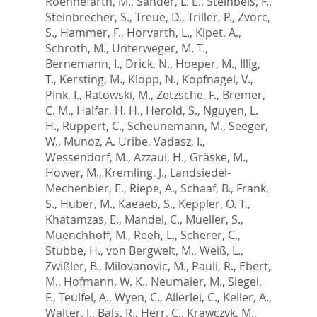
Roennefarth, M.
,
Sander, L. E.
,
Steinbeis, F.
,
Steinbrecher, S.
,
Treue, D.
,
Triller, P.
,
Zvorc,
S.
,
Hammer, F.
,
Horvarth, L.
,
Kipet, A.
,
Schroth, M.
,
Unterweger, M. T.
,
Bernemann, I.
,
Drick, N.
,
Hoeper, M.
,
Illig,
T.
,
Kersting, M.
,
Klopp, N.
,
Kopfnagel, V.
,
Pink, I.
,
Ratowski, M.
,
Zetzsche, F.
,
Bremer,
C. M.
,
Halfar, H. H.
,
Herold, S.
,
Nguyen, L.
H.
,
Ruppert, C.
,
Scheunemann, M.
,
Seeger,
W.
,
Munoz, A. Uribe
,
Vadasz, I.
,
Wessendorf, M.
,
Azzaui, H.
,
Gräske, M.
,
Hower, M.
,
Kremling, J.
,
Landsiedel-
Mechenbier, E.
,
Riepe, A.
,
Schaaf, B.
,
Frank,
S.
,
Huber, M.
,
Kaeaeb, S.
,
Keppler, O. T.
,
Khatamzas, E.
,
Mandel, C.
,
Mueller, S.
,
Muenchhoff, M.
,
Reeh, L.
,
Scherer, C.
,
Stubbe, H.
,
von Bergwelt, M.
,
Weiß, L.
,
Zwißler, B.
,
Milovanovic, M.
,
Pauli, R.
,
Ebert,
M.
,
Hofmann, W. K.
,
Neumaier, M.
,
Siegel,
F.
,
Teulfel, A.
,
Wyen, C.
,
Allerlei, C.
,
Keller, A.
,
Walter, J.
,
Bals, R.
,
Herr, C.
,
Krawczyk, M.
,