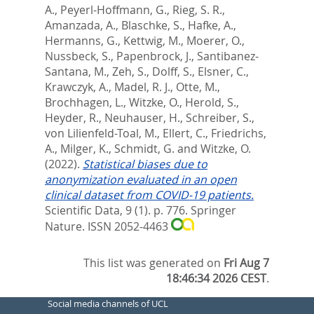
A.
,
Peyerl-Hoffmann, G.
,
Rieg, S. R.
,
Amanzada, A.
,
Blaschke, S.
,
Hafke, A.
,
Hermanns, G.
,
Kettwig, M.
,
Moerer, O.
,
Nussbeck, S.
,
Papenbrock, J.
,
Santibanez-
Santana, M.
,
Zeh, S.
,
Dolff, S.
,
Elsner, C.
,
Krawczyk, A.
,
Madel, R. J.
,
Otte, M.
,
Brochhagen, L.
,
Witzke, O.
,
Herold, S.
,
Heyder, R.
,
Neuhauser, H.
,
Schreiber, S.
,
von Lilienfeld-Toal, M.
,
Ellert, C.
,
Friedrichs,
A.
,
Milger, K.
,
Schmidt, G.
and
Witzke, O.
(2022).
Statistical biases due to
anonymization evaluated in an open
clinical dataset from COVID-19 patients.
Scientific Data, 9 (1). p. 776.
Springer
Nature. ISSN 2052-4463
This list was generated on
Fri Aug 7
18:46:34 2026 CEST
.
Social media channels of UCL