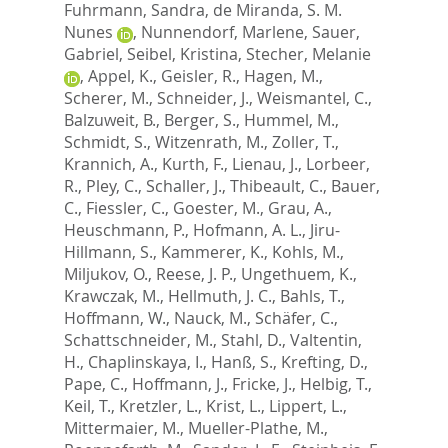
Fuhrmann, Sandra
,
de Miranda, S. M.
Nunes
,
Nunnendorf, Marlene
,
Sauer,
Gabriel
,
Seibel, Kristina
,
Stecher, Melanie
,
Appel, K.
,
Geisler, R.
,
Hagen, M.
,
Scherer, M.
,
Schneider, J.
,
Weismantel, C.
,
Balzuweit, B.
,
Berger, S.
,
Hummel, M.
,
Schmidt, S.
,
Witzenrath, M.
,
Zoller, T.
,
Krannich, A.
,
Kurth, F.
,
Lienau, J.
,
Lorbeer,
R.
,
Pley, C.
,
Schaller, J.
,
Thibeault, C.
,
Bauer,
C.
,
Fiessler, C.
,
Goester, M.
,
Grau, A.
,
Heuschmann, P.
,
Hofmann, A. L.
,
Jiru-
Hillmann, S.
,
Kammerer, K.
,
Kohls, M.
,
Miljukov, O.
,
Reese, J. P.
,
Ungethuem, K.
,
Krawczak, M.
,
Hellmuth, J. C.
,
Bahls, T.
,
Hoffmann, W.
,
Nauck, M.
,
Schäfer, C.
,
Schattschneider, M.
,
Stahl, D.
,
Valtentin,
H.
,
Chaplinskaya, I.
,
Hanß, S.
,
Krefting, D.
,
Pape, C.
,
Hoffmann, J.
,
Fricke, J.
,
Helbig, T.
,
Keil, T.
,
Kretzler, L.
,
Krist, L.
,
Lippert, L.
,
Mittermaier, M.
,
Mueller-Plathe, M.
,