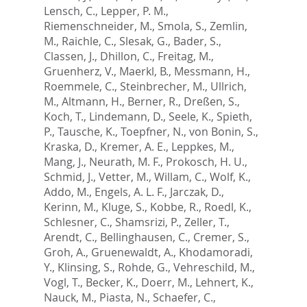
Lensch, C.
,
Lepper, P. M.
,
Riemenschneider, M.
,
Smola, S.
,
Zemlin,
M.
,
Raichle, C.
,
Slesak, G.
,
Bader, S.
,
Classen, J.
,
Dhillon, C.
,
Freitag, M.
,
Gruenherz, V.
,
Maerkl, B.
,
Messmann, H.
,
Roemmele, C.
,
Steinbrecher, M.
,
Ullrich,
M.
,
Altmann, H.
,
Berner, R.
,
Dreßen, S.
,
Koch, T.
,
Lindemann, D.
,
Seele, K.
,
Spieth,
P.
,
Tausche, K.
,
Toepfner, N.
,
von Bonin, S.
,
Kraska, D.
,
Kremer, A. E.
,
Leppkes, M.
,
Mang, J.
,
Neurath, M. F.
,
Prokosch, H. U.
,
Schmid, J.
,
Vetter, M.
,
Willam, C.
,
Wolf, K.
,
Addo, M.
,
Engels, A. L. F.
,
Jarczak, D.
,
Kerinn, M.
,
Kluge, S.
,
Kobbe, R.
,
Roedl, K.
,
Schlesner, C.
,
Shamsrizi, P.
,
Zeller, T.
,
Arendt, C.
,
Bellinghausen, C.
,
Cremer, S.
,
Groh, A.
,
Gruenewaldt, A.
,
Khodamoradi,
Y.
,
Klinsing, S.
,
Rohde, G.
,
Vehreschild, M.
,
Vogl, T.
,
Becker, K.
,
Doerr, M.
,
Lehnert, K.
,
Nauck, M.
,
Piasta, N.
,
Schaefer, C.
,