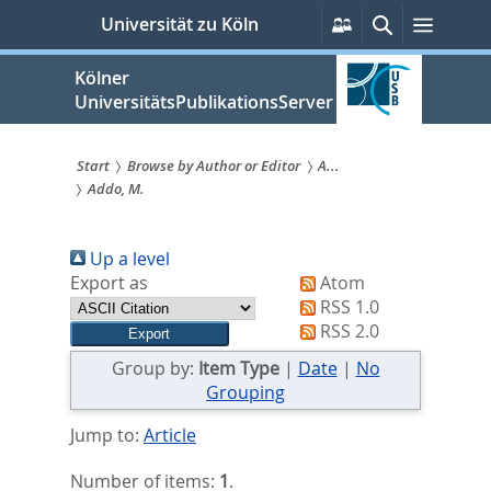
zum
Persönliche
Suche
Menü
Universität zu Köln
Services
Inhalt
springen
Kölner
UniversitätsPublikationsServer
Start
Browse by Author or Editor
A...
Addo, M.
Sie
sind
Up a level
hier:
Export as
Atom
RSS 1.0
RSS 2.0
Group by:
Item Type
|
Date
|
No
Grouping
Jump to:
Article
Number of items:
1
.