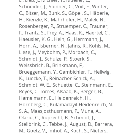
Schneider, J.
,
Spinner, C.
,
Voit, F.
,
Winter,
C.
,
Bitzer, M.
,
Bunk, S.
,
Göpel, S.
,
Häberle,
H.
,
Kienzle, K.
,
Mahrhofer, H.
,
Malek, N.
,
Rosenberger, P.
,
Struemper, C.
,
Trauner,
F.
,
Frantz, S.
,
Frey, A.
,
Haas, K.
,
Haertel, C.
,
Haeusler, K. G.
,
Hein, G.
,
Herrmann, J.
,
Horn, A.
,
Isberner, N.
,
Jahns, R.
,
Kohls, M.
,
Liese, J.
,
Meybohm, P.
,
Morbach, C.
,
Schmidt, J.
,
Schulze, P.
,
Stoerk, S.
,
Weissbrich, B.
,
Brinkmann, F.
,
Brueggemann, Y.
,
Gambichler, T.
,
Hellwig,
K.
,
Luecke, T.
,
Reinacher-Schick, A.
,
Schmidt, W. E.
,
Schuette, C.
,
Steinmann, E.
,
Reyes, C. Torres
,
Alsaad, K.
,
Berger, B.
,
Hamelmann, E.
,
Heidenreich, H.
,
Hornberg, C.
,
Kulamadayil-Heidenreich, N.
S. A.
,
Maasjosthusmann, P.
,
Muna, A.
,
Olariu, C.
,
Ruprecht, B.
,
Schmidt, J.
,
Stellbrink, C.
,
Tebbe, J.
,
August, D.
,
Barrera,
M.
,
Goetz, V.
,
Imhof, A.
,
Koch, S.
,
Nieters,