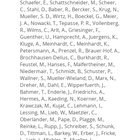
Schaefer, E.
,
Schattschneider, M.
,
Scheer,
C.
,
Stahl, D.
,
Baber, R.
,
Bercker, S.
,
Krug, N.
,
Mueller, S. D.
,
Wirtz, H.
,
Boeckel, G.
,
Meier,
J. A.
,
Nowacki, T.
,
Tepasse, P. R.
,
Vollenberg,
R.
,
Wilms, C.
,
Arlt, A.
,
Griesinger, F.
,
Guenther, U.
,
Hamprecht, A.
,
Juergens, K.
,
Kluge, A.
,
Meinhardt, C.
,
Meinhardt, K.
,
Petersmann, A.
,
Prenzel, R.
,
Brauer-Hof, A.
,
Brochhausen-Delius, C.
,
Burkhardt, R.
,
Feustel, M.
,
Hanses, F.
,
Malfertheiner, M.
,
Niedermair, T.
,
Schmidt, B.
,
Schuster, P.
,
Wallner, S.
,
Mueller-Wieland, D.
,
Marx, N.
,
Dreher, M.
,
Dahl, E.
,
Wipperfuerth, J.
,
Bahmer, T.
,
Enderle, J.
,
Friedrichs, A.
,
Hermes, A.
,
Kaeding, N.
,
Koerner, M.
,
Krawczak, M.
,
Kujat, C.
,
Lehmann, I.
,
Lessing, M.
,
Lieb, W.
,
Maetzler, C.
,
Oberländer, M.
,
Pape, D.
,
Plagge, M.
,
Reinke, L.
,
Rupp, J.
,
Schreiber, S.
,
Schunk,
D.
,
Tittman, L.
,
Barkey, W.
,
Erber, J.
,
Fricke,
L.
,
Lieb, J.
,
Michler, T.
,
Mueller, L.
,