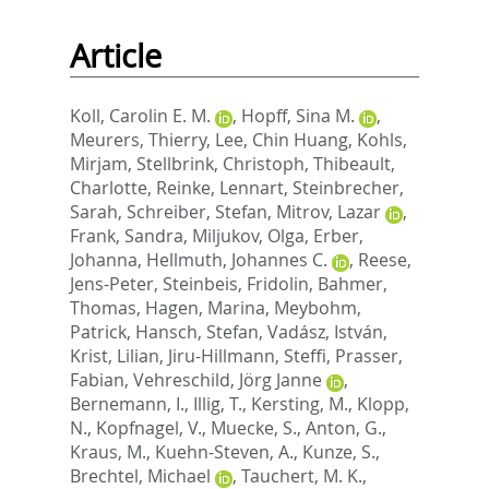
Article
Koll, Carolin E. M.
,
Hopff, Sina M.
,
Meurers, Thierry
,
Lee, Chin Huang
,
Kohls,
Mirjam
,
Stellbrink, Christoph
,
Thibeault,
Charlotte
,
Reinke, Lennart
,
Steinbrecher,
Sarah
,
Schreiber, Stefan
,
Mitrov, Lazar
,
Frank, Sandra
,
Miljukov, Olga
,
Erber,
Johanna
,
Hellmuth, Johannes C.
,
Reese,
Jens-Peter
,
Steinbeis, Fridolin
,
Bahmer,
Thomas
,
Hagen, Marina
,
Meybohm,
Patrick
,
Hansch, Stefan
,
Vadász, István
,
Krist, Lilian
,
Jiru-Hillmann, Steffi
,
Prasser,
Fabian
,
Vehreschild, Jörg Janne
,
Bernemann, I.
,
Illig, T.
,
Kersting, M.
,
Klopp,
N.
,
Kopfnagel, V.
,
Muecke, S.
,
Anton, G.
,
Kraus, M.
,
Kuehn-Steven, A.
,
Kunze, S.
,
Brechtel, Michael
,
Tauchert, M. K.
,