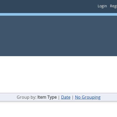
Login
Regi
Group by:
Item Type
|
Date
|
No Grouping