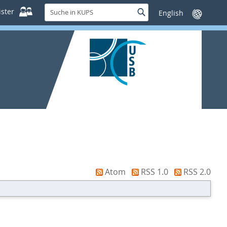
Suche
ster
Suche
Sprache
in
wechseln
KUPS
Atom
RSS 1.0
RSS 2.0