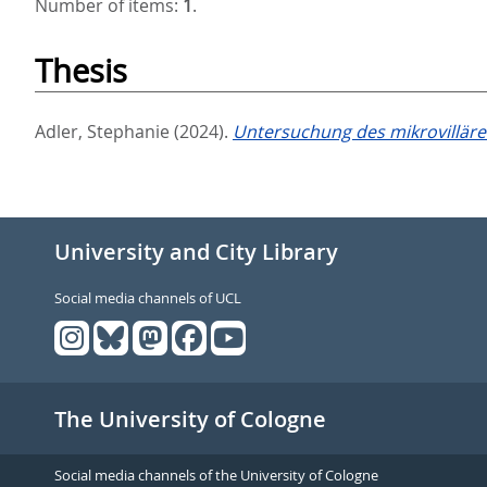
Number of items:
1
.
Thesis
Adler, Stephanie
(2024).
Untersuchung des mikrovilläre
University and City Library
Social media channels of UCL
The University of Cologne
Social media channels of the University of Cologne