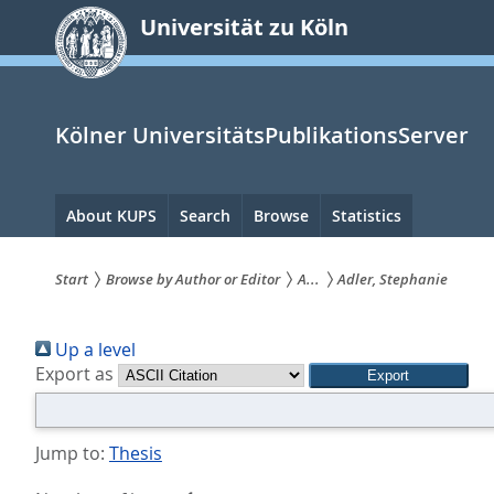
zum
Universität zu Köln
Inhalt
springen
Kölner UniversitätsPublikationsServer
Hauptnavigation
About KUPS
Search
Browse
Statistics
Start
Browse by Author or Editor
A...
Adler, Stephanie
Sie
Up a level
sind
Export as
hier:
Jump to:
Thesis