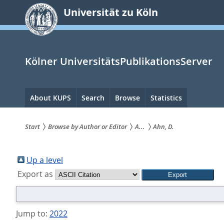
zum
Universität zu Köln
Inhalt
springen
Kölner UniversitätsPublikationsServer
Hauptnavigation
About KUPS
Search
Browse
Statistics
Start
Browse by Author or Editor
A...
Ahn, D.
Sie
sind
Up a level
Export as
hier:
Jump to:
2022