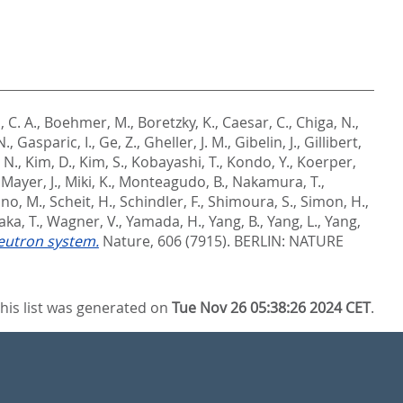
, C. A.
,
Boehmer, M.
,
Boretzky, K.
,
Caesar, C.
,
Chiga, N.
,
N.
,
Gasparic, I.
,
Ge, Z.
,
Gheller, J. M.
,
Gibelin, J.
,
Gillibert,
 N.
,
Kim, D.
,
Kim, S.
,
Kobayashi, T.
,
Kondo, Y.
,
Koerper,
,
Mayer, J.
,
Miki, K.
,
Monteagudo, B.
,
Nakamura, T.
,
no, M.
,
Scheit, H.
,
Schindler, F.
,
Shimoura, S.
,
Simon, H.
,
ka, T.
,
Wagner, V.
,
Yamada, H.
,
Yang, B.
,
Yang, L.
,
Yang,
neutron system.
Nature, 606 (7915).
BERLIN: NATURE
his list was generated on
Tue Nov 26 05:38:26 2024 CET
.