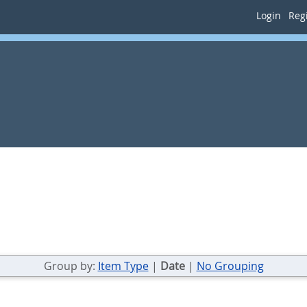
Login
Regi
Group by:
Item Type
|
Date
|
No Grouping