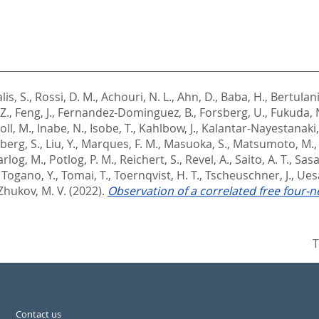
is, S.
,
Rossi, D. M.
,
Achouri, N. L.
,
Ahn, D.
,
Baba, H.
,
Bertulani
Z.
,
Feng, J.
,
Fernandez-Dominguez, B.
,
Forsberg, U.
,
Fukuda, 
oll, M.
,
Inabe, N.
,
Isobe, T.
,
Kahlbow, J.
,
Kalantar-Nayestanaki,
berg, S.
,
Liu, Y.
,
Marques, F. M.
,
Masuoka, S.
,
Matsumoto, M.
arlog, M.
,
Potlog, P. M.
,
Reichert, S.
,
Revel, A.
,
Saito, A. T.
,
Sasa
,
Togano, Y.
,
Tomai, T.
,
Toernqvist, H. T.
,
Tscheuschner, J.
,
Uesa
Zhukov, M. V.
(2022).
Observation of a correlated free four-
T
Contact us