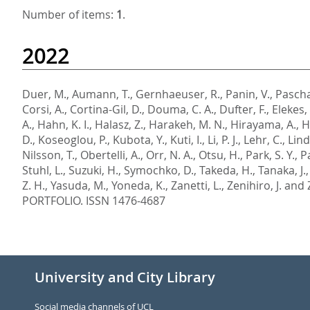
Number of items:
1
.
2022
Duer, M.
,
Aumann, T.
,
Gernhaeuser, R.
,
Panin, V.
,
Paschal
Corsi, A.
,
Cortina-Gil, D.
,
Douma, C. A.
,
Dufter, F.
,
Elekes, 
A.
,
Hahn, K. I.
,
Halasz, Z.
,
Harakeh, M. N.
,
Hirayama, A.
,
H
D.
,
Koseoglou, P.
,
Kubota, Y.
,
Kuti, I.
,
Li, P. J.
,
Lehr, C.
,
Lind
Nilsson, T.
,
Obertelli, A.
,
Orr, N. A.
,
Otsu, H.
,
Park, S. Y.
,
P
Stuhl, L.
,
Suzuki, H.
,
Symochko, D.
,
Takeda, H.
,
Tanaka, J.
Z. H.
,
Yasuda, M.
,
Yoneda, K.
,
Zanetti, L.
,
Zenihiro, J.
and
PORTFOLIO. ISSN 1476-4687
University and City Library
Social media channels of UCL