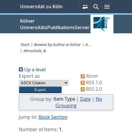
zum
Persönliche
Suche
Menü
Universität zu Köln
Services
Inhalt
springen
Kölner
UniversitätsPublikationsServer
Start
Browse by Author or Editor
A...
Ahrenholz, B.
Sie
sind
Up a level
hier:
Export as
Atom
RSS 1.0
RSS 2.0
Group by:
Item Type
|
Date
|
No
Grouping
Jump to:
Book Section
Number of items:
1
.