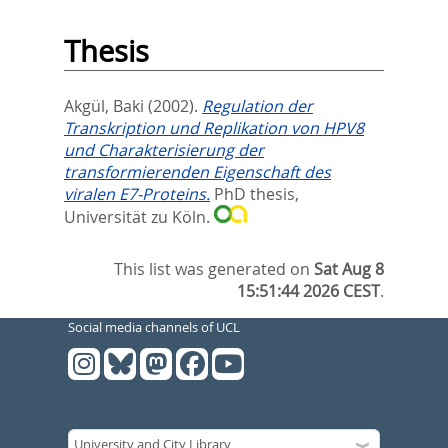
Thesis
Akgül, Baki
(2002).
Regulation der
Transkription und Replikation von HPV8
und Charakterisierung der
transformierenden Eigenschaft des
viralen E7-Proteins.
PhD thesis,
Universität zu Köln.
This list was generated on
Sat Aug 8
15:51:44 2026 CEST
.
Social media channels of UCL