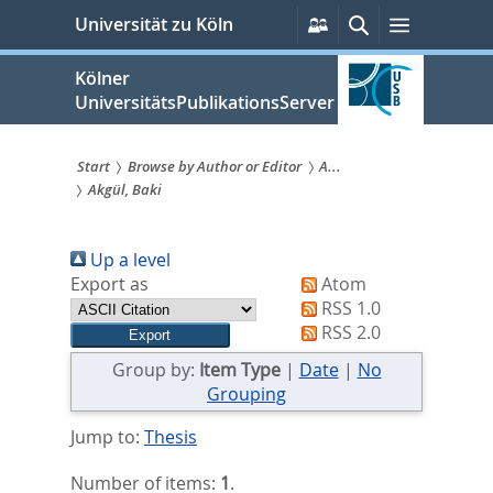
zum
Persönliche
Suche
Menü
Universität zu Köln
Services
Inhalt
springen
Kölner
UniversitätsPublikationsServer
Start
Browse by Author or Editor
A...
Akgül, Baki
Sie
sind
Up a level
hier:
Export as
Atom
RSS 1.0
RSS 2.0
Group by:
Item Type
|
Date
|
No
Grouping
Jump to:
Thesis
Number of items:
1
.