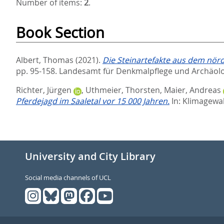
Number of items:
2
.
Book Section
Albert, Thomas
(2021).
Die Steinartefakte aus dem nörd
pp. 95-158. Landesamt für Denkmalpflege und Archäol
Richter, Jürgen
,
Uthmeier, Thorsten
,
Maier, Andreas
Pferdejagd im Saaletal vor 15 000 Jahren.
In:
Klimagewal
University and City Library
Social media channels of UCL