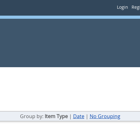
Login
Regi
Group by:
Item Type
|
Date
|
No Grouping