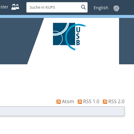
Suche
ster
Suche
Sprache
in
wechseln
KUPS
Atom
RSS 1.0
RSS 2.0