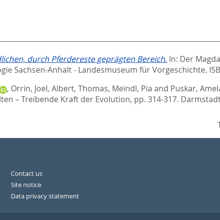
lichen, durch Pferdereste geprägten Bereich.
In:
Der Magdal
ogie Sachsen-Anhalt - Landesmuseum für Vorgeschichte. IS
,
Orrin, Joel
,
Albert, Thomas
,
Meindl, Pia
and
Puskar, Amel
ten – Treibende Kraft der Evolution,
pp. 314-317. Darmstad
Contact us
Site notice
Data privacy statement