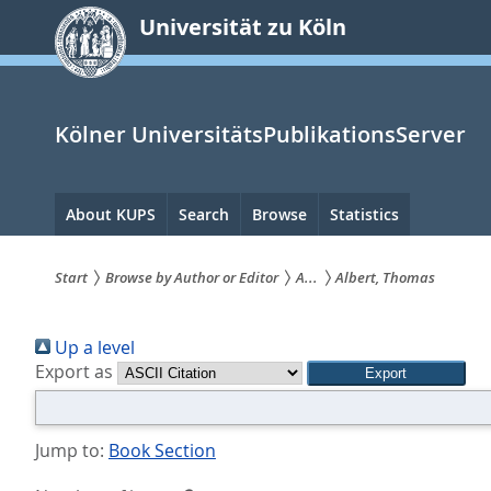
zum
Universität zu Köln
Inhalt
springen
Kölner UniversitätsPublikationsServer
Hauptnavigation
About KUPS
Search
Browse
Statistics
Start
Browse by Author or Editor
A...
Albert, Thomas
Sie
Up a level
sind
Export as
hier:
Jump to:
Book Section