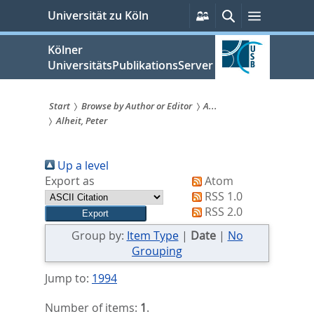
zum
Persönliche
Suche
Menü
Universität zu Köln
Services
Inhalt
springen
Kölner
UniversitätsPublikationsServer
Start
Browse by Author or Editor
A...
Alheit, Peter
Sie
sind
Up a level
hier:
Export as
Atom
RSS 1.0
RSS 2.0
Group by:
Item Type
|
Date
|
No
Grouping
Jump to:
1994
Number of items:
1
.