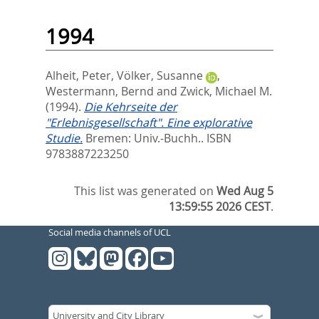
1994
Alheit, Peter
,
Völker, Susanne
,
Westermann, Bernd
and
Zwick, Michael M.
(1994).
Die Kehrseite der
"Erlebnisgesellschaft". Eine explorative
Studie.
Bremen: Univ.-Buchh.. ISBN
9783887223250
This list was generated on
Wed Aug 5
13:59:55 2026 CEST
.
Social media channels of UCL