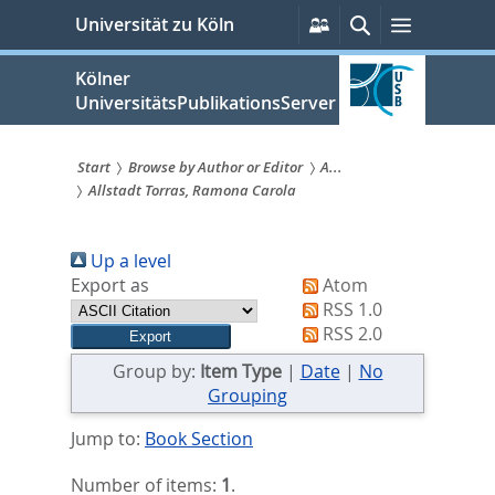
zum
Persönliche
Suche
Menü
Universität zu Köln
Services
Inhalt
springen
Kölner
UniversitätsPublikationsServer
Start
Browse by Author or Editor
A...
Allstadt Torras, Ramona Carola
Sie
sind
Up a level
hier:
Export as
Atom
RSS 1.0
RSS 2.0
Group by:
Item Type
|
Date
|
No
Grouping
Jump to:
Book Section
Number of items:
1
.