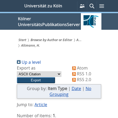
zum
Persönliche
Suche
Menü
Universität zu Köln
Services
Inhalt
springen
Kölner
UniversitätsPublikationsServer
Start
Browse by Author or Editor
A...
Altmann, H.
Sie
sind
Up a level
hier:
Export as
Atom
RSS 1.0
RSS 2.0
Group by:
Item Type
|
Date
|
No
Grouping
Jump to:
Article
Number of items:
1
.