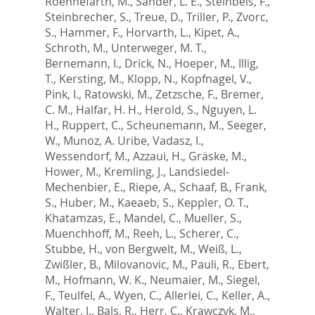
Roennefarth, M.
,
Sander, L. E.
,
Steinbeis, F.
,
Steinbrecher, S.
,
Treue, D.
,
Triller, P.
,
Zvorc,
S.
,
Hammer, F.
,
Horvarth, L.
,
Kipet, A.
,
Schroth, M.
,
Unterweger, M. T.
,
Bernemann, I.
,
Drick, N.
,
Hoeper, M.
,
Illig,
T.
,
Kersting, M.
,
Klopp, N.
,
Kopfnagel, V.
,
Pink, I.
,
Ratowski, M.
,
Zetzsche, F.
,
Bremer,
C. M.
,
Halfar, H. H.
,
Herold, S.
,
Nguyen, L.
H.
,
Ruppert, C.
,
Scheunemann, M.
,
Seeger,
W.
,
Munoz, A. Uribe
,
Vadasz, I.
,
Wessendorf, M.
,
Azzaui, H.
,
Gräske, M.
,
Hower, M.
,
Kremling, J.
,
Landsiedel-
Mechenbier, E.
,
Riepe, A.
,
Schaaf, B.
,
Frank,
S.
,
Huber, M.
,
Kaeaeb, S.
,
Keppler, O. T.
,
Khatamzas, E.
,
Mandel, C.
,
Mueller, S.
,
Muenchhoff, M.
,
Reeh, L.
,
Scherer, C.
,
Stubbe, H.
,
von Bergwelt, M.
,
Weiß, L.
,
Zwißler, B.
,
Milovanovic, M.
,
Pauli, R.
,
Ebert,
M.
,
Hofmann, W. K.
,
Neumaier, M.
,
Siegel,
F.
,
Teulfel, A.
,
Wyen, C.
,
Allerlei, C.
,
Keller, A.
,
Walter, J.
,
Bals, R.
,
Herr, C.
,
Krawczyk, M.
,