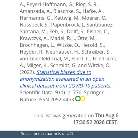
A.
,
Peyerl-Hoffmann, G.
,
Rieg, S. R.
,
Amanzada, A.
,
Blaschke, S.
,
Hafke, A.
,
Hermanns, G.
,
Kettwig, M.
,
Moerer, O.
,
Nussbeck, S.
,
Papenbrock, J.
,
Santibanez-
Santana, M.
,
Zeh, S.
,
Dolff, S.
,
Elsner, C.
,
Krawczyk, A.
,
Madel, R. J.
,
Otte, M.
,
Brochhagen, L.
,
Witzke, O.
,
Herold, S.
,
Heyder, R.
,
Neuhauser, H.
,
Schreiber, S.
,
von Lilienfeld-Toal, M.
,
Ellert, C.
,
Friedrichs,
A.
,
Milger, K.
,
Schmidt, G.
and
Witzke, O.
(2022).
Statistical biases due to
anonymization evaluated in an open
clinical dataset from COVID-19 patients.
Scientific Data, 9 (1). p. 776.
Springer
Nature. ISSN 2052-4463
This list was generated on
Thu Aug 6
17:36:52 2026 CEST
.
Social media channels of UCL