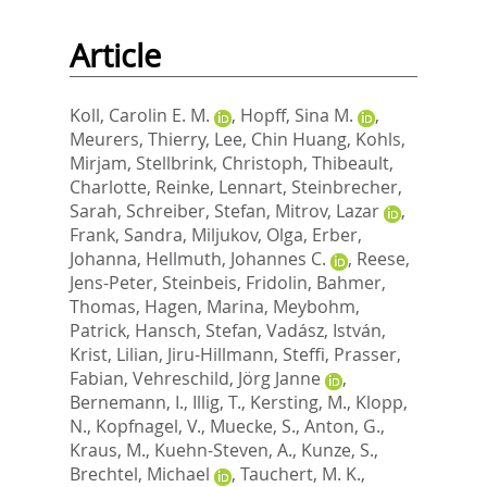
Article
Koll, Carolin E. M.
,
Hopff, Sina M.
,
Meurers, Thierry
,
Lee, Chin Huang
,
Kohls,
Mirjam
,
Stellbrink, Christoph
,
Thibeault,
Charlotte
,
Reinke, Lennart
,
Steinbrecher,
Sarah
,
Schreiber, Stefan
,
Mitrov, Lazar
,
Frank, Sandra
,
Miljukov, Olga
,
Erber,
Johanna
,
Hellmuth, Johannes C.
,
Reese,
Jens-Peter
,
Steinbeis, Fridolin
,
Bahmer,
Thomas
,
Hagen, Marina
,
Meybohm,
Patrick
,
Hansch, Stefan
,
Vadász, István
,
Krist, Lilian
,
Jiru-Hillmann, Steffi
,
Prasser,
Fabian
,
Vehreschild, Jörg Janne
,
Bernemann, I.
,
Illig, T.
,
Kersting, M.
,
Klopp,
N.
,
Kopfnagel, V.
,
Muecke, S.
,
Anton, G.
,
Kraus, M.
,
Kuehn-Steven, A.
,
Kunze, S.
,
Brechtel, Michael
,
Tauchert, M. K.
,