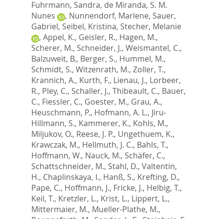
Fuhrmann, Sandra
,
de Miranda, S. M.
Nunes
,
Nunnendorf, Marlene
,
Sauer,
Gabriel
,
Seibel, Kristina
,
Stecher, Melanie
,
Appel, K.
,
Geisler, R.
,
Hagen, M.
,
Scherer, M.
,
Schneider, J.
,
Weismantel, C.
,
Balzuweit, B.
,
Berger, S.
,
Hummel, M.
,
Schmidt, S.
,
Witzenrath, M.
,
Zoller, T.
,
Krannich, A.
,
Kurth, F.
,
Lienau, J.
,
Lorbeer,
R.
,
Pley, C.
,
Schaller, J.
,
Thibeault, C.
,
Bauer,
C.
,
Fiessler, C.
,
Goester, M.
,
Grau, A.
,
Heuschmann, P.
,
Hofmann, A. L.
,
Jiru-
Hillmann, S.
,
Kammerer, K.
,
Kohls, M.
,
Miljukov, O.
,
Reese, J. P.
,
Ungethuem, K.
,
Krawczak, M.
,
Hellmuth, J. C.
,
Bahls, T.
,
Hoffmann, W.
,
Nauck, M.
,
Schäfer, C.
,
Schattschneider, M.
,
Stahl, D.
,
Valtentin,
H.
,
Chaplinskaya, I.
,
Hanß, S.
,
Krefting, D.
,
Pape, C.
,
Hoffmann, J.
,
Fricke, J.
,
Helbig, T.
,
Keil, T.
,
Kretzler, L.
,
Krist, L.
,
Lippert, L.
,
Mittermaier, M.
,
Mueller-Plathe, M.
,