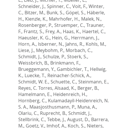
Schneider, J.
,
Spinner, C.
,
Voit, F.
,
Winter,
C.
,
Bitzer, M.
,
Bunk, S.
,
Göpel, S.
,
Häberle,
H.
,
Kienzle, K.
,
Mahrhofer, H.
,
Malek, N.
,
Rosenberger, P.
,
Struemper, C.
,
Trauner,
F.
,
Frantz, S.
,
Frey, A.
,
Haas, K.
,
Haertel, C.
,
Haeusler, K. G.
,
Hein, G.
,
Herrmann, J.
,
Horn, A.
,
Isberner, N.
,
Jahns, R.
,
Kohls, M.
,
Liese, J.
,
Meybohm, P.
,
Morbach, C.
,
Schmidt, J.
,
Schulze, P.
,
Stoerk, S.
,
Weissbrich, B.
,
Brinkmann, F.
,
Brueggemann, Y.
,
Gambichler, T.
,
Hellwig,
K.
,
Luecke, T.
,
Reinacher-Schick, A.
,
Schmidt, W. E.
,
Schuette, C.
,
Steinmann, E.
,
Reyes, C. Torres
,
Alsaad, K.
,
Berger, B.
,
Hamelmann, E.
,
Heidenreich, H.
,
Hornberg, C.
,
Kulamadayil-Heidenreich, N.
S. A.
,
Maasjosthusmann, P.
,
Muna, A.
,
Olariu, C.
,
Ruprecht, B.
,
Schmidt, J.
,
Stellbrink, C.
,
Tebbe, J.
,
August, D.
,
Barrera,
M.
,
Goetz, V.
,
Imhof, A.
,
Koch, S.
,
Nieters,