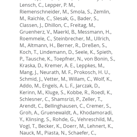
Lensch, C.
,
Lepper, P. M.
,
Riemenschneider, M.
,
Smola, S.
,
Zemlin,
M.
,
Raichle, C.
,
Slesak, G.
,
Bader, S.
,
Classen, J.
,
Dhillon, C.
,
Freitag, M.
,
Gruenherz, V.
,
Maerkl, B.
,
Messmann, H.
,
Roemmele, C.
,
Steinbrecher, M.
,
Ullrich,
M.
,
Altmann, H.
,
Berner, R.
,
Dreßen, S.
,
Koch, T.
,
Lindemann, D.
,
Seele, K.
,
Spieth,
P.
,
Tausche, K.
,
Toepfner, N.
,
von Bonin, S.
,
Kraska, D.
,
Kremer, A. E.
,
Leppkes, M.
,
Mang, J.
,
Neurath, M. F.
,
Prokosch, H. U.
,
Schmid, J.
,
Vetter, M.
,
Willam, C.
,
Wolf, K.
,
Addo, M.
,
Engels, A. L. F.
,
Jarczak, D.
,
Kerinn, M.
,
Kluge, S.
,
Kobbe, R.
,
Roedl, K.
,
Schlesner, C.
,
Shamsrizi, P.
,
Zeller, T.
,
Arendt, C.
,
Bellinghausen, C.
,
Cremer, S.
,
Groh, A.
,
Gruenewaldt, A.
,
Khodamoradi,
Y.
,
Klinsing, S.
,
Rohde, G.
,
Vehreschild, M.
,
Vogl, T.
,
Becker, K.
,
Doerr, M.
,
Lehnert, K.
,
Nauck, M.
,
Piasta, N.
,
Schaefer, C.
,