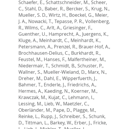
Schaefer, E.
,
Schattschneider, M.
,
Scheer,
C.
,
Stahl, D.
,
Baber, R.
,
Bercker, S.
,
Krug, N.
,
Mueller, S. D.
,
Wirtz, H.
,
Boeckel, G.
,
Meier,
J. A.
,
Nowacki, T.
,
Tepasse, P. R.
,
Vollenberg,
R.
,
Wilms, C.
,
Arlt, A.
,
Griesinger, F.
,
Guenther, U.
,
Hamprecht, A.
,
Juergens, K.
,
Kluge, A.
,
Meinhardt, C.
,
Meinhardt, K.
,
Petersmann, A.
,
Prenzel, R.
,
Brauer-Hof, A.
,
Brochhausen-Delius, C.
,
Burkhardt, R.
,
Feustel, M.
,
Hanses, F.
,
Malfertheiner, M.
,
Niedermair, T.
,
Schmidt, B.
,
Schuster, P.
,
Wallner, S.
,
Mueller-Wieland, D.
,
Marx, N.
,
Dreher, M.
,
Dahl, E.
,
Wipperfuerth, J.
,
Bahmer, T.
,
Enderle, J.
,
Friedrichs, A.
,
Hermes, A.
,
Kaeding, N.
,
Koerner, M.
,
Krawczak, M.
,
Kujat, C.
,
Lehmann, I.
,
Lessing, M.
,
Lieb, W.
,
Maetzler, C.
,
Oberländer, M.
,
Pape, D.
,
Plagge, M.
,
Reinke, L.
,
Rupp, J.
,
Schreiber, S.
,
Schunk,
D.
,
Tittman, L.
,
Barkey, W.
,
Erber, J.
,
Fricke,
L.
,
Lieb, J.
,
Michler, T.
,
Mueller, L.
,