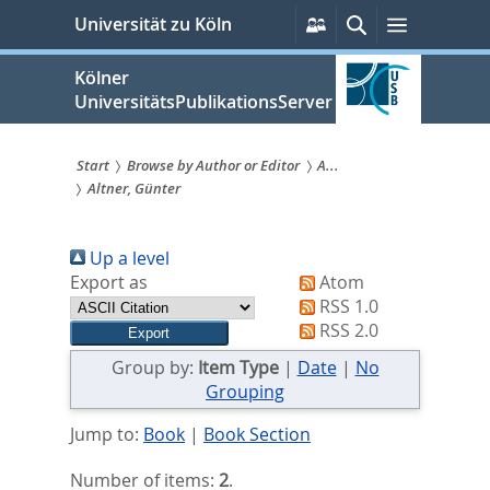
zum
Persönliche
Suche
Menü
Universität zu Köln
Services
Inhalt
springen
Kölner
UniversitätsPublikationsServer
Start
Browse by Author or Editor
A...
Altner, Günter
Sie
sind
Up a level
hier:
Export as
Atom
RSS 1.0
RSS 2.0
Group by:
Item Type
|
Date
|
No
Grouping
Jump to:
Book
|
Book Section
Number of items:
2
.