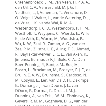
Craenenbroeck, E. M.
,
van Veen, H. P. A. A.
,
den Uil, C. A.
,
Vehreschild, M. J. G. T.
,
Veldhuis, L., I
,
Veneman, T.
,
Verschure, D.
O.
,
Voigt, I
,
Walter, L.
,
vande Watering, D. J.
,
de Vries, J. K.
,
vande Wal, R. M. A.
,
Westendorp, I. C. D.
,
Westendorp, P. H. M.
,
Westhoff, T.
,
Weytjens, C.
,
Wierda, E.
,
Wille,
K.
,
de With, K.
,
Worm, M.
,
Woudstra, P.
,
Wu, K. W.
,
Zaal, R.
,
Zaman, A. G.
,
van der
Zee, P. M.
,
Zijlstra, L. E.
,
Alling, T. E.
,
Ahmed,
R.
,
Bayraktar-Verver, E. C. E.
,
van Aken, K.
,
Jimenes, Bermudez F. J.
,
Biole, C. A.
,
Den
Boer-Penning, P.
,
Bontje, M.
,
Bos, M.
,
Bosch, L.
,
Broekman, M.
,
Broeyer, F. J. F.
,
de
Bruijn, E. A. W.
,
Bruinsma, S.
,
Cardoso, N.
M.
,
Cosyns, B.
,
Len, van Da D. H.
,
Dekimpe,
E.
,
Domange, J.
,
van Doorn, J. L.
,
van
DOorn, P.
,
Dormal, F.
,
Drost, I. M. J.
,
Dunnink, A.
,
van Eck, J. W. M.
,
Elshinawy, K.
,
Gevers, R. M. M.
,
Gognieva, D. G.
,
van der