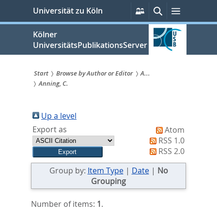
zum
Persönliche
Suche
Menü
Universität zu Köln
Services
Inhalt
springen
Kölner
UniversitätsPublikationsServer
Start
Browse by Author or Editor
A...
Anning, C.
Sie
sind
Up a level
hier:
Export as
Atom
RSS 1.0
RSS 2.0
Group by:
Item Type
|
Date
|
No
Grouping
Number of items:
1
.