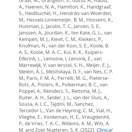
Graaf, M.
,
Grangeon, S.
,
Guclu, A.
,
Habib,
A.
,
Haenen, N. A.
,
Hamilton, K.
,
Handgraaf,
S.
,
Heidbuchel, H.
,
Hendriks-van Woerden,
M.
,
Hessels-Linnemeijer, B. M.
,
Hosseini, K.
,
Huisman, J.
,
Jacobs, T. C.
,
Jansen, S. E.
,
Janssen, A.
,
Jourdan, K.
,
ten Kate, G. L.
,
van
Kempen, M. J.
,
Kievit, C. M.
,
Kleikers, P.
,
Knufman, N.
,
van der Kooi, S. E.
,
Koole, B.
A. S.
,
Koole, M. A. C.
,
Kui, K. K.
,
Kuipers-
Elferink, L.
,
Lemoine, I
,
Lensink, E.
,
van
Marrewijk, V
,
van Ierssel, S. H.
,
Meijer, E. J.
,
Melein, A. J.
,
Mesitskaya, D. F.
,
van Nes, C. P.
M.
,
Paris, F. M. A.
,
Perrelli, M. G.
,
Pieterse-
Rots, A.
,
Pisters, R.
,
Polkerman, B. C.
,
van
Poppel, A.
,
Reinders, S.
,
Reitsma, M. J.
,
Ruiter, A. H.
,
Selder, J. L.
,
van der Sluis, A.
,
Sousa, A. I. C.
,
Tajdini, M.
,
Sanchez,
Tercedor L.
,
Van de Heyning, C. M.
,
Vial, H.
,
Vlieghe, E.
,
Vonkeman, H. E.
,
Vreugdenhil,
P.
,
de Vries, T. A. C.
,
Willems, A. M.
,
Wils, A.
M.
and
Zoet-Nugteren, S. K.
(2022).
Clinical