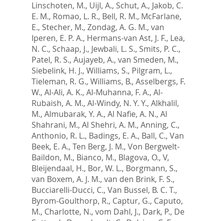
Linschoten, M.
,
Uijl, A.
,
Schut, A.
,
Jakob, C.
E. M.
,
Romao, L. R.
,
Bell, R. M.
,
McFarlane,
E.
,
Stecher, M.
,
Zondag, A. G. M.
,
van
Iperen, E. P. A.
,
Hermans-van Ast, J. F.
,
Lea,
N. C.
,
Schaap, J.
,
Jewbali, L. S.
,
Smits, P. C.
,
Patel, R. S.
,
Aujayeb, A.
,
van Smeden, M.
,
Siebelink, H. J.
,
Williams, S.
,
Pilgram, L.
,
Tieleman, R. G.
,
Williams, B.
,
Asselbergs, F.
W.
,
Al-Ali, A. K.
,
Al-Muhanna, F. A.
,
Al-
Rubaish, A. M.
,
Al-Windy, N. Y. Y.
,
Alkhalil,
M.
,
Almubarak, Y. A.
,
Al Nafie, A. N.
,
Al
Shahrani, M.
,
Al Shehri, A. M.
,
Anning, C.
,
Anthonio, R. L.
,
Badings, E. A.
,
Ball, C.
,
Van
Beek, E. A.
,
Ten Berg, J. M.
,
Von Bergwelt-
Baildon, M.
,
Bianco, M.
,
Blagova, O., V
,
Bleijendaal, H.
,
Bor, W. L.
,
Borgmann, S.
,
van Boxem, A. J. M.
,
van den Brink, F. S.
,
Bucciarelli-Ducci, C.
,
Van Bussel, B. C. T.
,
Byrom-Goulthorp, R.
,
Captur, G.
,
Caputo,
M.
,
Charlotte, N.
,
vom Dahl, J.
,
Dark, P.
,
De