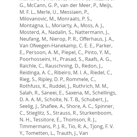
G.
,
McCann, G. P.
,
van der Meer, P.
,
Meijs,
M. F. L.
,
Merle, U.
,
Messiaen, P.
,
Milovanovic, M.
,
Monraats, P. S.
,
Montagna, L.
,
Moriarty, A.
,
Moss, A. J.
,
Mosterd, A.
,
Nadalin, S.
,
Nattermann, J.
,
Neufang, M.
,
Nierop, P. R.
,
Offerhaus, J. A.
,
Van Ofwegen-Hanekamp, C. E. E.
,
Parker,
E.
,
Persoon, A. M.
,
Piepel, C.
,
Pinto, Y. M.
,
Poorhosseini, H.
,
Prasad, S.
,
Raafs, A. G.
,
Raichle, C.
,
Rauschning, D.
,
Redon, J.
,
Reidinga, A. C.
,
Ribeiro, M. I. A.
,
Riedel, C.
,
Rieg, S.
,
Ripley, D. P.
,
Rommele, C.
,
Rothfuss, K.
,
Ruddel, J.
,
Ruthrich, M. M.
,
Salah, R.
,
Saneei, E.
,
Saxena, M.
,
Schellings,
D. A. A. M.
,
Scholte, N. T. B.
,
Schubert, J.
,
Seelig, J.
,
Shafiee, A.
,
Shore, A. C.
,
Spinner,
C.
,
Stieglitz, S.
,
Strauss, R.
,
Sturkenboom,
N. H.
,
Tessitore, E.
,
Thomson, R. J.
,
Timmermans, P. J. R.
,
Tio, R. A.
,
Tjong, F. V.
Y.
,
Tometten, L.
,
Trauth, J.
,
Van