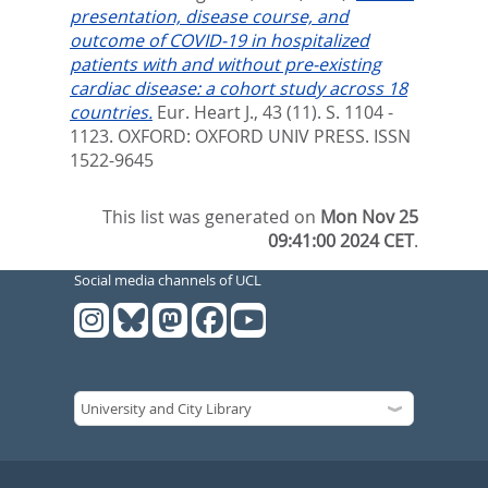
presentation, disease course, and
outcome of COVID-19 in hospitalized
patients with and without pre-existing
cardiac disease: a cohort study across 18
countries.
Eur. Heart J., 43 (11). S. 1104 -
1123.
OXFORD: OXFORD UNIV PRESS. ISSN
1522-9645
This list was generated on
Mon Nov 25
09:41:00 2024 CET
.
Social media channels of UCL