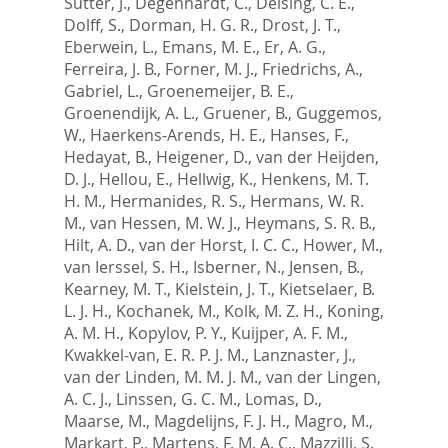
Sutter, J.
,
Degenhardt, C.
,
Delsing, C. E.
,
Dolff, S.
,
Dorman, H. G. R.
,
Drost, J. T.
,
Eberwein, L.
,
Emans, M. E.
,
Er, A. G.
,
Ferreira, J. B.
,
Forner, M. J.
,
Friedrichs, A.
,
Gabriel, L.
,
Groenemeijer, B. E.
,
Groenendijk, A. L.
,
Gruener, B.
,
Guggemos,
W.
,
Haerkens-Arends, H. E.
,
Hanses, F.
,
Hedayat, B.
,
Heigener, D.
,
van der Heijden,
D. J.
,
Hellou, E.
,
Hellwig, K.
,
Henkens, M. T.
H. M.
,
Hermanides, R. S.
,
Hermans, W. R.
M.
,
van Hessen, M. W. J.
,
Heymans, S. R. B.
,
Hilt, A. D.
,
van der Horst, I. C. C.
,
Hower, M.
,
van Ierssel, S. H.
,
Isberner, N.
,
Jensen, B.
,
Kearney, M. T.
,
Kielstein, J. T.
,
Kietselaer, B.
L. J. H.
,
Kochanek, M.
,
Kolk, M. Z. H.
,
Koning,
A. M. H.
,
Kopylov, P. Y.
,
Kuijper, A. F. M.
,
Kwakkel-van, E. R. P. J. M.
,
Lanznaster, J.
,
van der Linden, M. M. J. M.
,
van der Lingen,
A. C. J.
,
Linssen, G. C. M.
,
Lomas, D.
,
Maarse, M.
,
Magdelijns, F. J. H.
,
Magro, M.
,
Markart, P.
,
Martens, F. M. A. C.
,
Mazzilli, S.