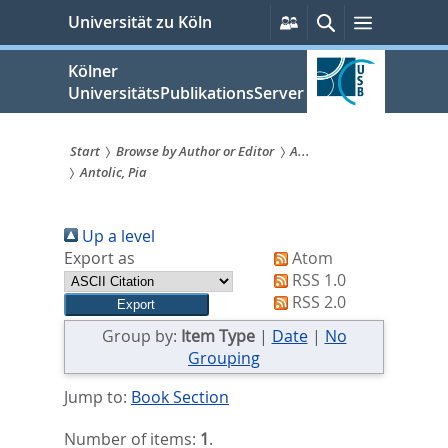
zum
Persönliche
Suche
Menü
Universität zu Köln
Services
Inhalt
springen
Kölner
UniversitätsPublikationsServer
Start
Browse by Author or Editor
A...
Antolic, Pia
Sie
sind
Up a level
hier:
Export as
Atom
RSS 1.0
RSS 2.0
Group by:
Item Type
|
Date
|
No
Grouping
Jump to:
Book Section
Number of items:
1
.