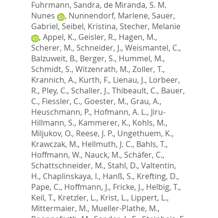
Fuhrmann, Sandra
,
de Miranda, S. M.
Nunes
,
Nunnendorf, Marlene
,
Sauer,
Gabriel
,
Seibel, Kristina
,
Stecher, Melanie
,
Appel, K.
,
Geisler, R.
,
Hagen, M.
,
Scherer, M.
,
Schneider, J.
,
Weismantel, C.
,
Balzuweit, B.
,
Berger, S.
,
Hummel, M.
,
Schmidt, S.
,
Witzenrath, M.
,
Zoller, T.
,
Krannich, A.
,
Kurth, F.
,
Lienau, J.
,
Lorbeer,
R.
,
Pley, C.
,
Schaller, J.
,
Thibeault, C.
,
Bauer,
C.
,
Fiessler, C.
,
Goester, M.
,
Grau, A.
,
Heuschmann, P.
,
Hofmann, A. L.
,
Jiru-
Hillmann, S.
,
Kammerer, K.
,
Kohls, M.
,
Miljukov, O.
,
Reese, J. P.
,
Ungethuem, K.
,
Krawczak, M.
,
Hellmuth, J. C.
,
Bahls, T.
,
Hoffmann, W.
,
Nauck, M.
,
Schäfer, C.
,
Schattschneider, M.
,
Stahl, D.
,
Valtentin,
H.
,
Chaplinskaya, I.
,
Hanß, S.
,
Krefting, D.
,
Pape, C.
,
Hoffmann, J.
,
Fricke, J.
,
Helbig, T.
,
Keil, T.
,
Kretzler, L.
,
Krist, L.
,
Lippert, L.
,
Mittermaier, M.
,
Mueller-Plathe, M.
,