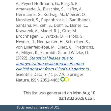
A.
,
Peyerl-Hoffmann, G.
,
Rieg, S. R.
,
Amanzada, A.
,
Blaschke, S.
,
Hafke, A.
,
Hermanns, G.
,
Kettwig, M.
,
Moerer, O.
,
Nussbeck, S.
,
Papenbrock, J.
,
Santibanez-
Santana, M.
,
Zeh, S.
,
Dolff, S.
,
Elsner, C.
,
Krawczyk, A.
,
Madel, R. J.
,
Otte, M.
,
Brochhagen, L.
,
Witzke, O.
,
Herold, S.
,
Heyder, R.
,
Neuhauser, H.
,
Schreiber, S.
,
von Lilienfeld-Toal, M.
,
Ellert, C.
,
Friedrichs,
A.
,
Milger, K.
,
Schmidt, G.
and
Witzke, O.
(2022).
Statistical biases due to
anonymization evaluated in an open
clinical dataset from COVID-19 patients.
Scientific Data, 9 (1). p. 776.
Springer
Nature. ISSN 2052-4463
This list was generated on
Mon Aug 10
03:18:32 2026 CEST
.
Social media channels of UCL