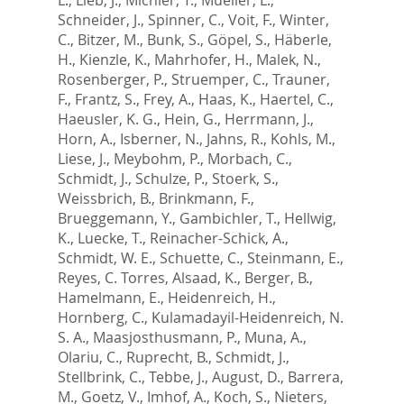
Schneider, J.
,
Spinner, C.
,
Voit, F.
,
Winter,
C.
,
Bitzer, M.
,
Bunk, S.
,
Göpel, S.
,
Häberle,
H.
,
Kienzle, K.
,
Mahrhofer, H.
,
Malek, N.
,
Rosenberger, P.
,
Struemper, C.
,
Trauner,
F.
,
Frantz, S.
,
Frey, A.
,
Haas, K.
,
Haertel, C.
,
Haeusler, K. G.
,
Hein, G.
,
Herrmann, J.
,
Horn, A.
,
Isberner, N.
,
Jahns, R.
,
Kohls, M.
,
Liese, J.
,
Meybohm, P.
,
Morbach, C.
,
Schmidt, J.
,
Schulze, P.
,
Stoerk, S.
,
Weissbrich, B.
,
Brinkmann, F.
,
Brueggemann, Y.
,
Gambichler, T.
,
Hellwig,
K.
,
Luecke, T.
,
Reinacher-Schick, A.
,
Schmidt, W. E.
,
Schuette, C.
,
Steinmann, E.
,
Reyes, C. Torres
,
Alsaad, K.
,
Berger, B.
,
Hamelmann, E.
,
Heidenreich, H.
,
Hornberg, C.
,
Kulamadayil-Heidenreich, N.
S. A.
,
Maasjosthusmann, P.
,
Muna, A.
,
Olariu, C.
,
Ruprecht, B.
,
Schmidt, J.
,
Stellbrink, C.
,
Tebbe, J.
,
August, D.
,
Barrera,
M.
,
Goetz, V.
,
Imhof, A.
,
Koch, S.
,
Nieters,