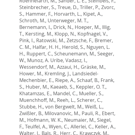
Roennefarth, M.
,
Sander, L. E.
,
Steinbeis, F.
,
Steinbrecher, S.
,
Treue, D.
,
Triller, P.
,
Zvorc,
S.
,
Hammer, F.
,
Horvarth, L.
,
Kipet, A.
,
Schroth, M.
,
Unterweger, M. T.
,
Bernemann, I.
,
Drick, N.
,
Hoeper, M.
,
Illig,
T.
,
Kersting, M.
,
Klopp, N.
,
Kopfnagel, V.
,
Pink, I.
,
Ratowski, M.
,
Zetzsche, F.
,
Bremer,
C. M.
,
Halfar, H. H.
,
Herold, S.
,
Nguyen, L.
H.
,
Ruppert, C.
,
Scheunemann, M.
,
Seeger,
W.
,
Munoz, A. Uribe
,
Vadasz, I.
,
Wessendorf, M.
,
Azzaui, H.
,
Gräske, M.
,
Hower, M.
,
Kremling, J.
,
Landsiedel-
Mechenbier, E.
,
Riepe, A.
,
Schaaf, B.
,
Frank,
S.
,
Huber, M.
,
Kaeaeb, S.
,
Keppler, O. T.
,
Khatamzas, E.
,
Mandel, C.
,
Mueller, S.
,
Muenchhoff, M.
,
Reeh, L.
,
Scherer, C.
,
Stubbe, H.
,
von Bergwelt, M.
,
Weiß, L.
,
Zwißler, B.
,
Milovanovic, M.
,
Pauli, R.
,
Ebert,
M.
,
Hofmann, W. K.
,
Neumaier, M.
,
Siegel,
F.
,
Teulfel, A.
,
Wyen, C.
,
Allerlei, C.
,
Keller, A.
,
Walter, J.
,
Bals, R.
,
Herr, C.
,
Krawczyk, M.
,